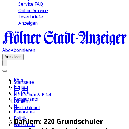
Service FAQ
Online Service
Leserbriefe
Anzeigen
Abo
Abonnieren
Anmelden
Köln
Startseite
Region
Region
Freizeit
Euskirchen & Eifel
Restaurants
Dahlem
FC
Hürth Gleuel
Panorama
Politik
Dahlem: 220 Grundschüler
Wirtschaft