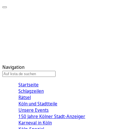
Mein KStA
Meine Artikel
Meine Region
Meine Newsletter
Mein KStA PLUS
Mein E-Paper
Navigation
Startseite
Schlagzeilen
Rätsel
Köln und Stadtteile
Unsere Events
150 Jahre Kölner Stadt-Anzeiger
Karneval in Köln