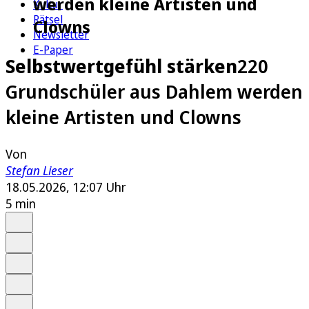
werden kleine Artisten und
Kultur
Rätsel
Clowns
Newsletter
E-Paper
Selbstwertgefühl stärken
220
Grundschüler aus Dahlem werden
kleine Artisten und Clowns
Von
Stefan Lieser
18.05.2026, 12:07 Uhr
5 min
Auf Google bevorzugen
Anhören
Schrift
Merken
Drucken