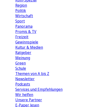
Köln-Spezial
Region
Politik
Wirtschaft
Sport
Panorama
Promis & TV
Freizeit
Gewinnspiele
Kultur & Medien
Ratgeber
Meinung
Green
Schule
Themen von A bis Z
Newsletter
Podcasts
Services und Empfehlungen
Wir helfen
Unsere Partner
E-Paper lesen