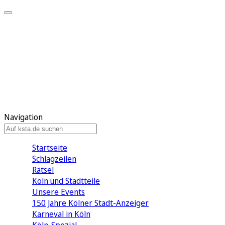
Mein KStA
Meine Artikel
Meine Region
Meine Newsletter
Mein KStA PLUS
Mein E-Paper
Navigation
Startseite
Schlagzeilen
Rätsel
Köln und Stadtteile
Unsere Events
150 Jahre Kölner Stadt-Anzeiger
Karneval in Köln