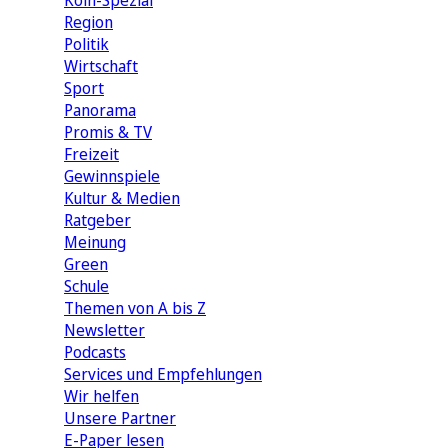
Köln-Spezial
Region
Politik
Wirtschaft
Sport
Panorama
Promis & TV
Freizeit
Gewinnspiele
Kultur & Medien
Ratgeber
Meinung
Green
Schule
Themen von A bis Z
Newsletter
Podcasts
Services und Empfehlungen
Wir helfen
Unsere Partner
E-Paper lesen