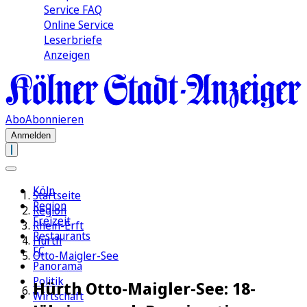
Service FAQ
Online Service
Leserbriefe
Anzeigen
Abo
Abonnieren
Anmelden
Köln
Startseite
Region
Region
Freizeit
Rhein-Erft
Restaurants
Hürth
FC
Otto-Maigler-See
Panorama
Politik
Hürth Otto-Maigler-See: 18-
Wirtschaft