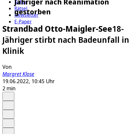
Jähriger nach Reanimation
Kultur
Rätsel
gestorben
Newsletter
E-Paper
Strandbad Otto-Maigler-See
18-
Jähriger stirbt nach Badeunfall in
Klinik
Von
Margret Klose
19.06.2022, 10:45 Uhr
2 min
Auf Google bevorzugen
Anhören
Schrift
Merken
Drucken