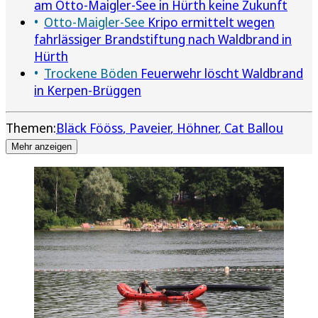
am Otto-Maigler-See in Hürth keine Zukunft
Otto-Maigler-See
Kripo ermittelt wegen
fahrlässiger Brandstiftung nach Waldbrand in
Hürth
Trockene Böden
Feuerwehr löscht Waldbrand
in Kerpen-Brüggen
Themen:
Bläck Fööss
Paveier
Höhner
Cat Ballou
Mehr anzeigen