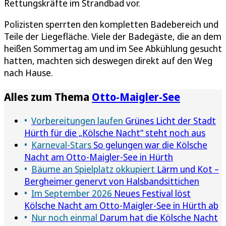
Rettungskräfte im Strandbad vor.
Polizisten sperrten den kompletten Badebereich und
Teile der Liegefläche. Viele der Badegäste, die an dem
heißen Sommertag am und im See Abkühlung gesucht
hatten, machten sich deswegen direkt auf den Weg
nach Hause.
Alles zum Thema
Otto-Maigler-See
Vorbereitungen laufen
Grünes Licht der Stadt
Hürth für die „Kölsche Nacht“ steht noch aus
Karneval-Stars
So gelungen war die Kölsche
Nacht am Otto-Maigler-See in Hürth
Bäume an Spielplatz okkupiert
Lärm und Kot –
Bergheimer genervt von Halsbandsittichen
Im September 2026
Neues Festival löst
Kölsche Nacht am Otto-Maigler-See in Hürth ab
Nur noch einmal
Darum hat die Kölsche Nacht