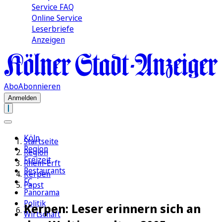
Service FAQ
Online Service
Leserbriefe
Anzeigen
Abo
Abonnieren
Anmelden
Köln
Startseite
Region
Region
Freizeit
Rhein-Erft
Restaurants
Kerpen
FC
Papst
Panorama
Politik
Kerpen: Leser erinnern sich an
Wirtschaft