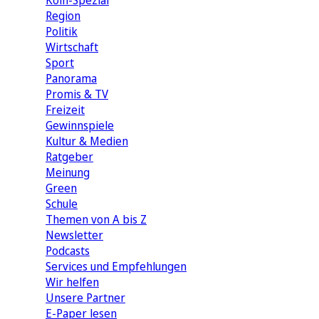
Köln-Spezial
Region
Politik
Wirtschaft
Sport
Panorama
Promis & TV
Freizeit
Gewinnspiele
Kultur & Medien
Ratgeber
Meinung
Green
Schule
Themen von A bis Z
Newsletter
Podcasts
Services und Empfehlungen
Wir helfen
Unsere Partner
E-Paper lesen