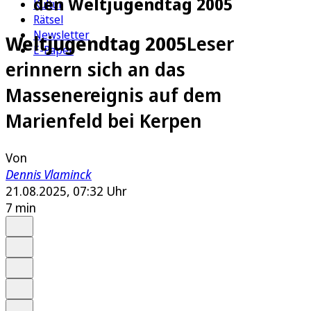
den Weltjugendtag 2005
Kultur
Rätsel
Newsletter
Weltjugendtag 2005
Leser
E-Paper
erinnern sich an das
Massenereignis auf dem
Marienfeld bei Kerpen
Von
Dennis Vlaminck
21.08.2025, 07:32 Uhr
7 min
Auf Google bevorzugen
Anhören
Schrift
Merken
Drucken