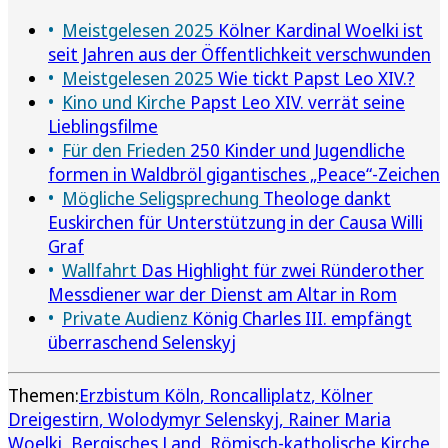
Meistgelesen 2025
Kölner Kardinal Woelki ist
seit Jahren aus der Öffentlichkeit verschwunden
Meistgelesen 2025
Wie tickt Papst Leo XIV.?
Kino und Kirche
Papst Leo XIV. verrät seine
Lieblingsfilme
Für den Frieden
250 Kinder und Jugendliche
formen in Waldbröl gigantisches „Peace“-Zeichen
Mögliche Seligsprechung
Theologe dankt
Euskirchen für Unterstützung in der Causa Willi
Graf
Wallfahrt
Das Highlight für zwei Ründerother
Messdiener war der Dienst am Altar in Rom
Private Audienz
König Charles III. empfängt
überraschend Selenskyj
Themen:
Erzbistum Köln
Roncalliplatz
Kölner
Dreigestirn
Wolodymyr Selenskyj
Rainer Maria
Woelki
Bergisches Land
Römisch-katholische Kirche