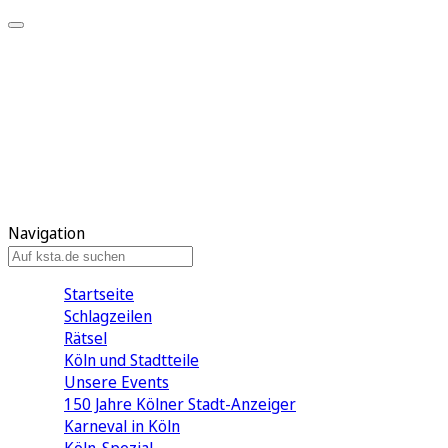
Mein KStA
Meine Artikel
Meine Region
Meine Newsletter
Mein KStA PLUS
Mein E-Paper
Navigation
Startseite
Schlagzeilen
Rätsel
Köln und Stadtteile
Unsere Events
150 Jahre Kölner Stadt-Anzeiger
Karneval in Köln