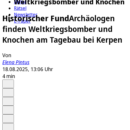
Weltkriegsbomber und Knochen
Kultur
Rätsel
Newsletter
Historischer Fund
Archäologen
E-Paper
finden Weltkriegsbomber und
Knochen am Tagebau bei Kerpen
Von
Elena Pintus
18.08.2025, 13:06 Uhr
4 min
Auf Google bevorzugen
Anhören
Schrift
Merken
Drucken
Teilen