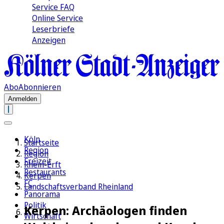
Service FAQ
Online Service
Leserbriefe
Anzeigen
Abo
Abonnieren
Anmelden
Köln
Startseite
Region
Region
Freizeit
Rhein-Erft
Restaurants
Kerpen
FC
Landschaftsverband Rheinland
Panorama
Politik
Kerpen: Archäologen finden
Wirtschaft