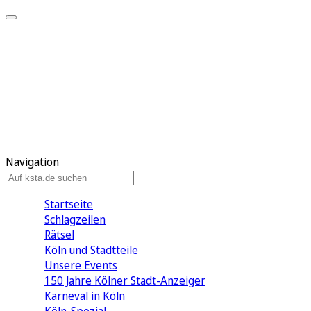
Mein KStA
Meine Artikel
Meine Region
Meine Newsletter
Mein KStA PLUS
Mein E-Paper
Navigation
Startseite
Schlagzeilen
Rätsel
Köln und Stadtteile
Unsere Events
150 Jahre Kölner Stadt-Anzeiger
Karneval in Köln