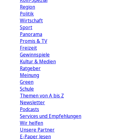
Köln-Spezial
Region
Politik
Wirtschaft
Sport
Panorama
Promis & TV
Freizeit
Gewinnspiele
Kultur & Medien
Ratgeber
Meinung
Green
Schule
Themen von A bis Z
Newsletter
Podcasts
Services und Empfehlungen
Wir helfen
Unsere Partner
E-Paper lesen