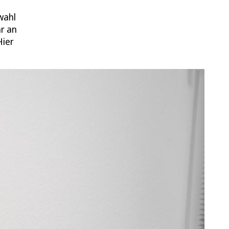
wahl
hr an
Hier