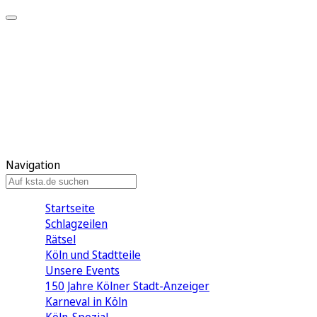
Mein KStA
Meine Artikel
Meine Region
Meine Newsletter
Mein KStA PLUS
Mein E-Paper
Navigation
Startseite
Schlagzeilen
Rätsel
Köln und Stadtteile
Unsere Events
150 Jahre Kölner Stadt-Anzeiger
Karneval in Köln