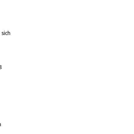
 sich
t
8
n