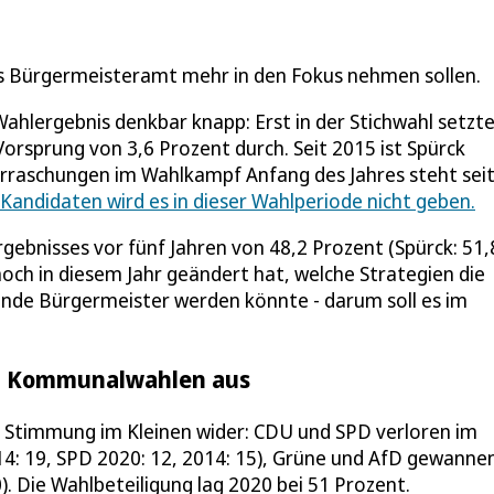
as Bürgermeisteramt mehr in den Fokus nehmen sollen.
ahlergebnis denkbar knapp: Erst in der Stichwahl setzte
rsprung von 3,6 Prozent durch. Seit 2015 ist Spürck
erraschungen im Wahlkampf Anfang des Jahres steht sei
andidaten wird es in dieser Wahlperiode nicht geben.
rgebnisses vor fünf Jahren von 48,2 Prozent (Spürck: 51,
och in diesem Jahr geändert hat, welche Strategien die
nde Bürgermeister werden könnte - darum soll es im
gen Kommunalwahlen aus
e Stimmung im Kleinen wider: CDU und SPD verloren im
014: 19, SPD 2020: 12, 2014: 15), Grüne und AfD gewanne
0). Die Wahlbeteiligung lag 2020 bei 51 Prozent.