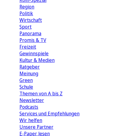
Köln-Spezial
Region
Politik
Wirtschaft
Sport
Panorama
Promis & TV
Freizeit
Gewinnspiele
Kultur & Medien
Ratgeber
Meinung
Green
Schule
Themen von A bis Z
Newsletter
Podcasts
Services und Empfehlungen
Wir helfen
Unsere Partner
E-Paper lesen