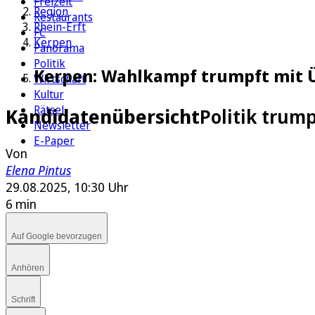
Freizeit
Region
Restaurants
Rhein-Erft
FC
Kerpen
Panorama
Politik
Kerpen: Wahlkampf trumpft mit 
Wirtschaft
Kultur
Rätsel
Kandidatenübersicht
Politik trum
Newsletter
E-Paper
Von
Elena Pintus
29.08.2025, 10:30 Uhr
6 min
Auf Google bevorzugen
Anhören
Schrift