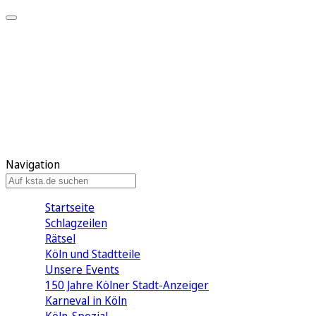
Mein KStA
Meine Artikel
Meine Region
Meine Newsletter
Mein KStA PLUS
Mein E-Paper
Navigation
Startseite
Schlagzeilen
Rätsel
Köln und Stadtteile
Unsere Events
150 Jahre Kölner Stadt-Anzeiger
Karneval in Köln