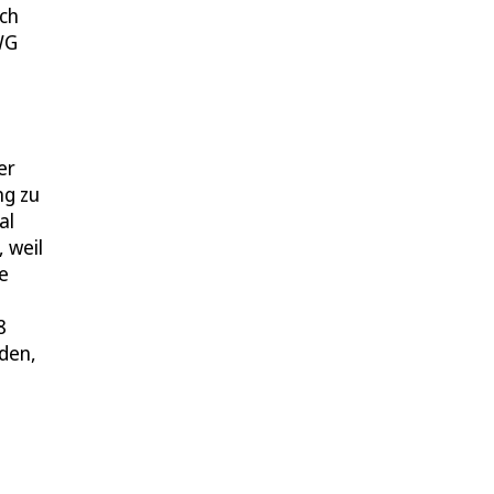
ach
WG
er
ng zu
al
 weil
e
8
den,
e