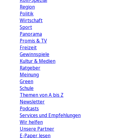
Köln-Spezial
Region
Politik
Wirtschaft
Sport
Panorama
Promis & TV
Freizeit
Gewinnspiele
Kultur & Medien
Ratgeber
Meinung
Green
Schule
Themen von A bis Z
Newsletter
Podcasts
Services und Empfehlungen
Wir helfen
Unsere Partner
E-Paper lesen