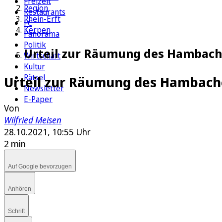
Freizeit
Region
Restaurants
Rhein-Erft
FC
Kerpen
Panorama
Politik
Urteil zur Räumung des Hambache
Wirtschaft
Kultur
Rätsel
Urteil zur Räumung des Hambache
Newsletter
E-Paper
Von
Wilfried Meisen
28.10.2021, 10:55 Uhr
2 min
Auf Google bevorzugen
Anhören
Schrift