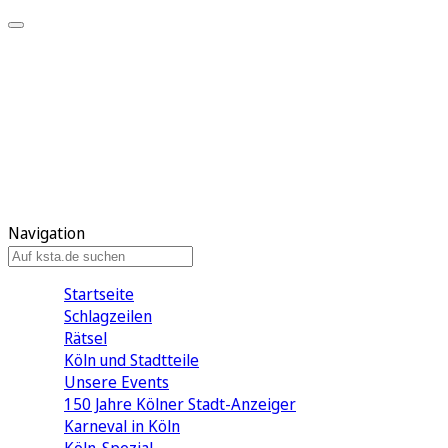
Mein KStA
Meine Artikel
Meine Region
Meine Newsletter
Mein KStA PLUS
Mein E-Paper
Navigation
Startseite
Schlagzeilen
Rätsel
Köln und Stadtteile
Unsere Events
150 Jahre Kölner Stadt-Anzeiger
Karneval in Köln