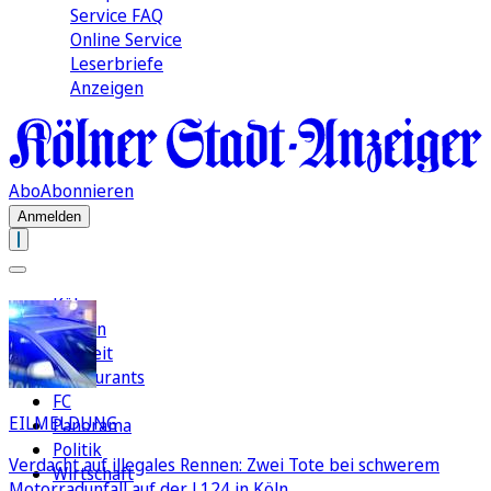
Service FAQ
Online Service
Leserbriefe
Anzeigen
Abo
Abonnieren
Anmelden
Köln
Region
Freizeit
Restaurants
FC
EILMELDUNG
Panorama
Politik
Verdacht auf illegales Rennen: Zwei Tote bei schwerem
Wirtschaft
Motorradunfall auf der L124 in Köln