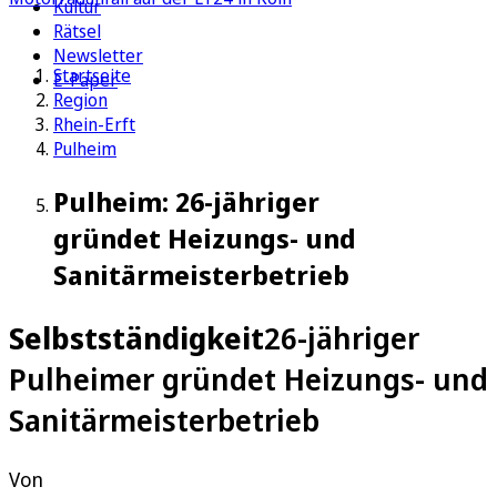
Kultur
Rätsel
Newsletter
Startseite
E-Paper
Region
Rhein-Erft
Pulheim
Pulheim: 26-jähriger
gründet Heizungs- und
Sanitärmeisterbetrieb
Selbstständigkeit
26-jähriger
Pulheimer gründet Heizungs- und
Sanitärmeisterbetrieb
Von