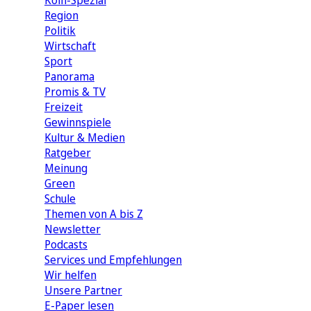
Köln-Spezial
Region
Politik
Wirtschaft
Sport
Panorama
Promis & TV
Freizeit
Gewinnspiele
Kultur & Medien
Ratgeber
Meinung
Green
Schule
Themen von A bis Z
Newsletter
Podcasts
Services und Empfehlungen
Wir helfen
Unsere Partner
E-Paper lesen