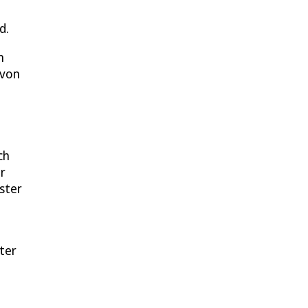
d.
n
 von
ch
r
ster
ter