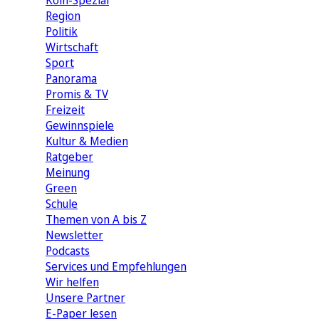
Köln-Spezial
Region
Politik
Wirtschaft
Sport
Panorama
Promis & TV
Freizeit
Gewinnspiele
Kultur & Medien
Ratgeber
Meinung
Green
Schule
Themen von A bis Z
Newsletter
Podcasts
Services und Empfehlungen
Wir helfen
Unsere Partner
E-Paper lesen