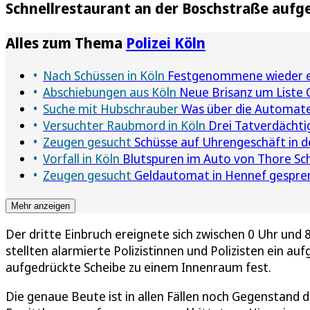
Schnellrestaurant an der Boschstraße aufg
Alles zum Thema
Polizei Köln
Nach Schüssen in Köln
Festgenommene wieder e
Abschiebungen aus Köln
Neue Brisanz um Liste Co
Suche mit Hubschrauber
Was über die Automate
Versuchter Raubmord in Köln
Drei Tatverdächti
Zeugen gesucht
Schüsse auf Uhrengeschäft in de
Vorfall in Köln
Blutspuren im Auto von Thore Sch
Zeugen gesucht
Geldautomat in Hennef gespreng
Mehr anzeigen
Der dritte Einbruch ereignete sich zwischen 0 Uhr und 
stellten alarmierte Polizistinnen und Polizisten ein au
aufgedrückte Scheibe zu einem Innenraum fest.
Die genaue Beute ist in allen Fällen noch Gegenstand 