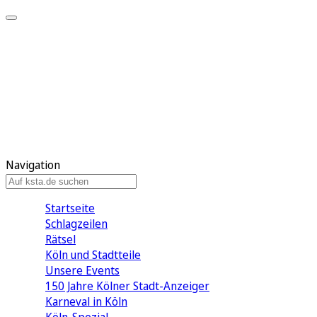
Mein KStA
Meine Artikel
Meine Region
Meine Newsletter
Mein KStA PLUS
Mein E-Paper
Navigation
Startseite
Schlagzeilen
Rätsel
Köln und Stadtteile
Unsere Events
150 Jahre Kölner Stadt-Anzeiger
Karneval in Köln