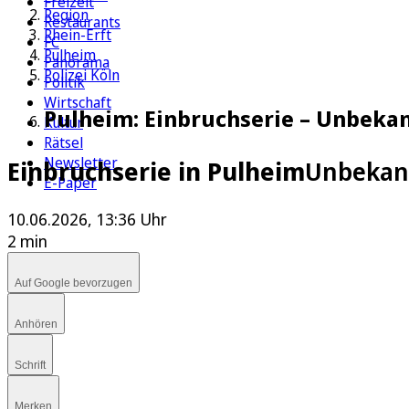
Freizeit
Region
Restaurants
Rhein-Erft
FC
Pulheim
Panorama
Polizei Köln
Politik
Wirtschaft
Pulheim: Einbruchserie – Unbeka
Kultur
Rätsel
Newsletter
Einbruchserie in Pulheim
Unbekann
E-Paper
10.06.2026, 13:36 Uhr
2 min
Auf Google bevorzugen
Anhören
Schrift
Merken