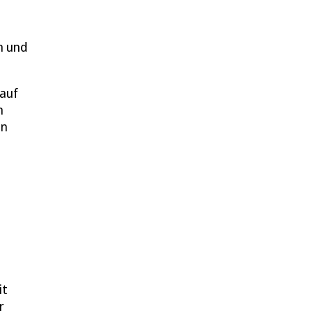
n und
 auf
n
en
it
r