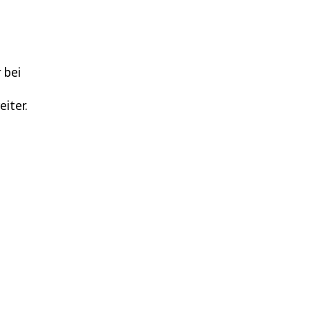
 bei
iter.