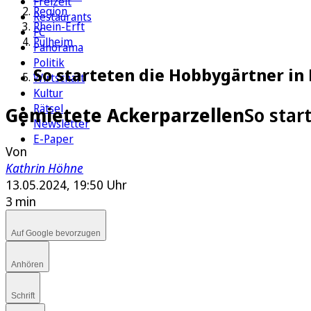
Freizeit
Region
Restaurants
Rhein-Erft
FC
Pulheim
Panorama
Politik
So starteten die Hobbygärtner in 
Wirtschaft
Kultur
Rätsel
Gemietete Ackerparzellen
So star
Newsletter
E-Paper
Von
Kathrin Höhne
13.05.2024, 19:50 Uhr
3 min
Auf Google bevorzugen
Anhören
Schrift