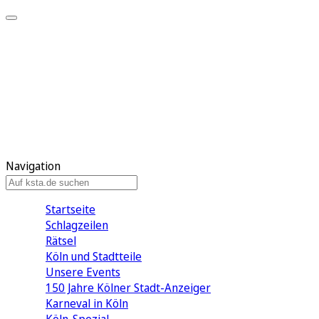
Mein KStA
Meine Artikel
Meine Region
Meine Newsletter
Mein KStA PLUS
Mein E-Paper
Navigation
Startseite
Schlagzeilen
Rätsel
Köln und Stadtteile
Unsere Events
150 Jahre Kölner Stadt-Anzeiger
Karneval in Köln