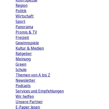
Köln-Spezial
Region
Politik
Wirtschaft
Sport
Panorama
Promis & TV
Freizeit
Gewinnspiele
Kultur & Medien
Ratgeber
Meinung
Green
Schule
Themen von A bis Z
Newsletter
Podcasts
Services und Empfehlungen
Wir helfen
Unsere Partner
E-Paper lesen