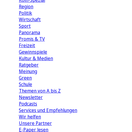
Köln-Spezial
Region
Politik
Wirtschaft
Sport
Panorama
Promis & TV
Freizeit
Gewinnspiele
Kultur & Medien
Ratgeber
Meinung
Green
Schule
Themen von A bis Z
Newsletter
Podcasts
Services und Empfehlungen
Wir helfen
Unsere Partner
E-Paper lesen