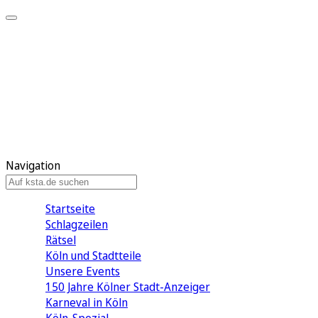
Mein KStA
Meine Artikel
Meine Region
Meine Newsletter
Mein KStA PLUS
Mein E-Paper
Navigation
Startseite
Schlagzeilen
Rätsel
Köln und Stadtteile
Unsere Events
150 Jahre Kölner Stadt-Anzeiger
Karneval in Köln