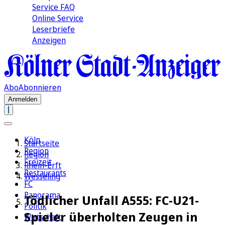
Service FAQ
Online Service
Leserbriefe
Anzeigen
Abo
Abonnieren
Anmelden
Köln
Startseite
Region
Region
Freizeit
Rhein-Erft
Restaurants
Wesseling
FC
Panorama
Tödlicher Unfall A555: FC-U21-
Politik
Spieler überholten Zeugen in
Wirtschaft