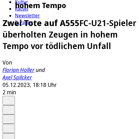
Kultur
hohem Tempo
Rätsel
Newsletter
Zwei Tote auf A555
FC-U21-Spieler
E-Paper
überholten Zeugen in hohem
Tempo vor tödlichem Unfall
Von
Florian Holler
und
Axel Spilcker
05.12.2023, 18:18 Uhr
2 min
Auf Google bevorzugen
Anhören
Schrift
Merken
Drucken