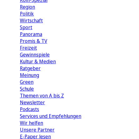
Köln-Spezial
Region
Politik
Wirtschaft
Sport
Panorama
Promis & TV
Freizeit
Gewinnspiele
Kultur & Medien
Ratgeber
Meinung
Green
Schule
Themen von A bis Z
Newsletter
Podcasts
Services und Empfehlungen
Wir helfen
Unsere Partner
E-Paper lesen