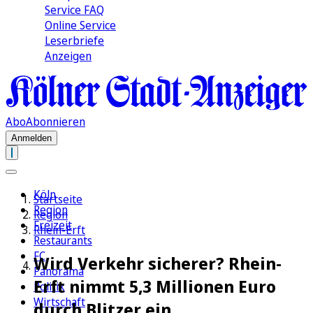
Service FAQ
Online Service
Leserbriefe
Anzeigen
Abo
Abonnieren
Anmelden
Köln
Startseite
Region
Region
Freizeit
Rhein-Erft
Restaurants
FC
Wird Verkehr sicherer? Rhein-
Panorama
Erft nimmt 5,3 Millionen Euro
Politik
Wirtschaft
durch Blitzer ein