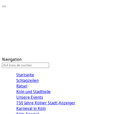
Mein KStA
Meine Artikel
Meine Region
Meine Newsletter
Mein KStA PLUS
Mein E-Paper
Navigation
Startseite
Schlagzeilen
Rätsel
Köln und Stadtteile
Unsere Events
150 Jahre Kölner Stadt-Anzeiger
Karneval in Köln