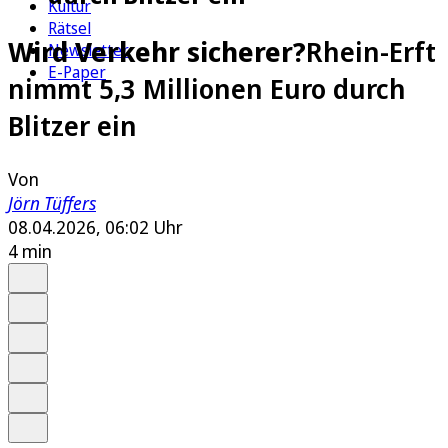
Kultur
Rätsel
Wird Verkehr sicherer?
Rhein-Erft
Newsletter
E-Paper
nimmt 5,3 Millionen Euro durch
Blitzer ein
Von
Jörn Tüffers
08.04.2026, 06:02 Uhr
4 min
Auf Google bevorzugen
Anhören
Schrift
Merken
Drucken
Teilen