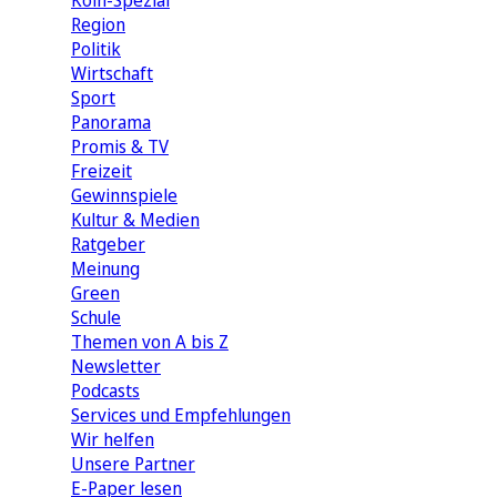
Köln-Spezial
Region
Politik
Wirtschaft
Sport
Panorama
Promis & TV
Freizeit
Gewinnspiele
Kultur & Medien
Ratgeber
Meinung
Green
Schule
Themen von A bis Z
Newsletter
Podcasts
Services und Empfehlungen
Wir helfen
Unsere Partner
E-Paper lesen