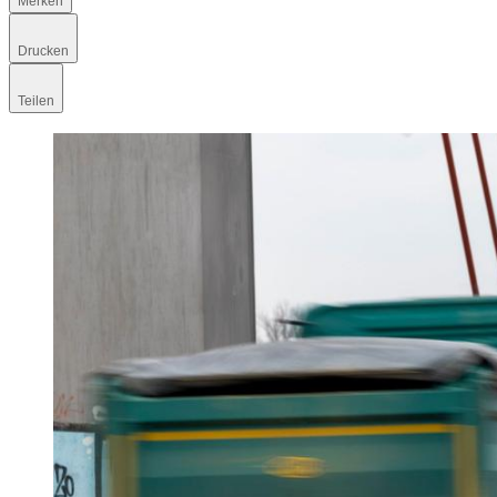
Merken
Drucken
Teilen