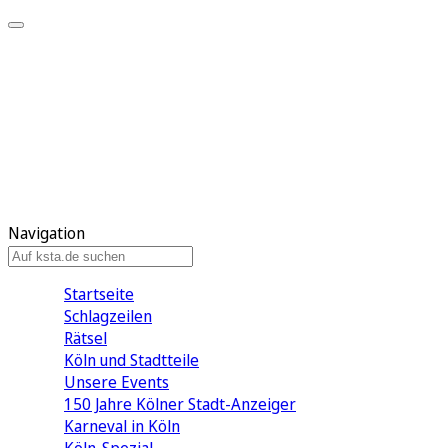
Mein KStA
Meine Artikel
Meine Region
Meine Newsletter
Mein KStA PLUS
Mein E-Paper
Navigation
Startseite
Schlagzeilen
Rätsel
Köln und Stadtteile
Unsere Events
150 Jahre Kölner Stadt-Anzeiger
Karneval in Köln