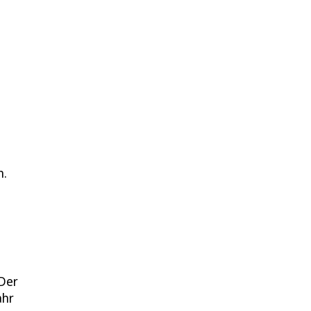
h
n.
 Der
ahr