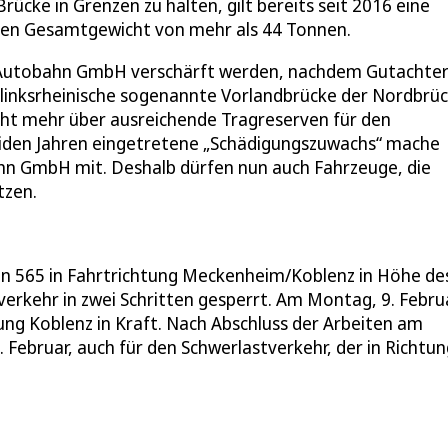
rücke in Grenzen zu halten, gilt bereits seit 2016 eine
igen Gesamtgewicht von mehr als 44 Tonnen.
 Autobahn GmbH verschärft werden, nachdem Gutachte
e linksrheinische sogenannte Vorlandbrücke der Nordbrü
icht mehr über ausreichende Tragreserven für den
eiden Jahren eingetretene „Schädigungszuwachs“ mache
ahn GmbH mit. Deshalb dürfen nun auch Fahrzeuge, die
tzen.
hn 565 in Fahrtrichtung Meckenheim/Koblenz in Höhe de
verkehr in zwei Schritten gesperrt. Am Montag, 9. Februa
tung Koblenz in Kraft. Nach Abschluss der Arbeiten am
 Februar, auch für den Schwerlastverkehr, der in Richtun