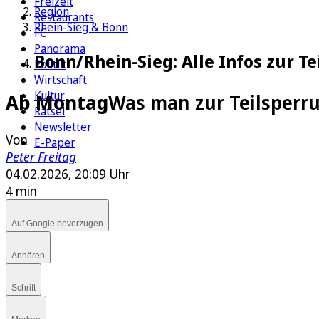
Freizeit
Region
Restaurants
Rhein-Sieg & Bonn
FC
Panorama
Bonn/Rhein-Sieg: Alle Infos zur 
Politik
Wirtschaft
Kultur
Ab Montag
Was man zur Teilsperr
Rätsel
Newsletter
Von
E-Paper
Peter Freitag
04.02.2026, 20:09 Uhr
4 min
Auf Google bevorzugen
Anhören
Schrift