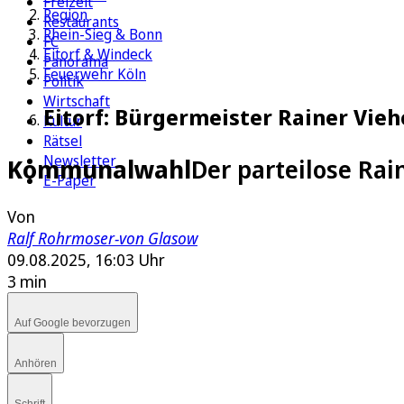
Freizeit
Region
Restaurants
Rhein-Sieg & Bonn
FC
Eitorf & Windeck
Panorama
Feuerwehr Köln
Politik
Wirtschaft
Eitorf: Bürgermeister Rainer Vie
Kultur
Rätsel
Newsletter
Kommunalwahl
Der parteilose Rai
E-Paper
Von
Ralf Rohrmoser-von Glasow
09.08.2025, 16:03 Uhr
3 min
Auf Google bevorzugen
Anhören