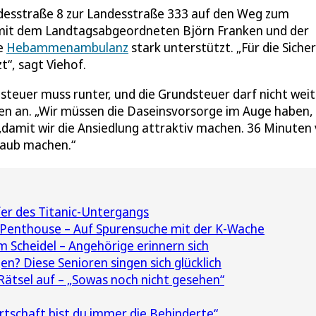
ndesstraße 8 zur Landesstraße 333 auf den Weg zum
mit dem Landtagsabgeordneten Björn Franken und der
ie
Hebammenambulanz
stark unterstützt. „Für die Siche
“, sagt Viehof.
esteuer muss runter, und die Grundsteuer darf nicht weit
n an. „Wir müssen die Daseinsvorsorge im Auge haben,
f, „damit wir die Ansiedlung attraktiv machen. 36 Minute
rlaub machen.“
er des Titanic-Untergangs
 Penthouse – Auf Spurensuche mit der K-Wache
 Scheidel – Angehörige erinnern sich
n? Diese Senioren singen sich glücklich
 Rätsel auf – „Sowas noch nicht gesehen“
irtschaft bist du immer die Behinderte“