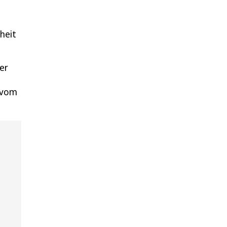
rheit
er
n vom