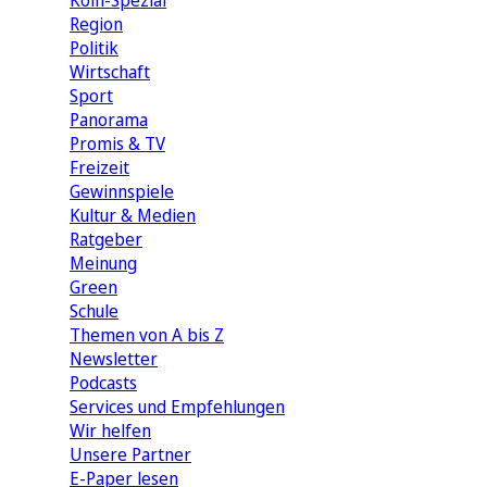
Köln-Spezial
Region
Politik
Wirtschaft
Sport
Panorama
Promis & TV
Freizeit
Gewinnspiele
Kultur & Medien
Ratgeber
Meinung
Green
Schule
Themen von A bis Z
Newsletter
Podcasts
Services und Empfehlungen
Wir helfen
Unsere Partner
E-Paper lesen