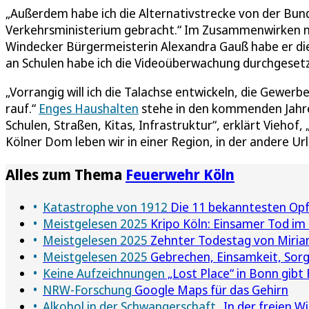
„Außerdem habe ich die Alternativstrecke von der Bu
Verkehrsministerium gebracht.“ Im Zusammenwirken 
Windecker Bürgermeisterin Alexandra Gauß habe er d
an Schulen habe ich die Videoüberwachung durchgesetzt
„Vorrangig will ich die Talachse entwickeln, die Gewerb
rauf.“
Enges Haushalten
stehe in den kommenden Jahre
Schulen, Straßen, Kitas, Infrastruktur“, erklärt Vieho
Kölner Dom leben wir in einer Region, in der andere U
Alles zum Thema
Feuerwehr Köln
Katastrophe von 1912
Die 11 bekanntesten Opf
Meistgelesen 2025
Kripo Köln: Einsamer Tod im
Meistgelesen 2025
Zehnter Todestag von Miriam
Meistgelesen 2025
Gebrechen, Einsamkeit, Sorge
Keine Aufzeichnungen
„Lost Place“ in Bonn gibt
NRW-Forschung
Google Maps für das Gehirn
Alkohol in der Schwangerschaft
„In der freien W