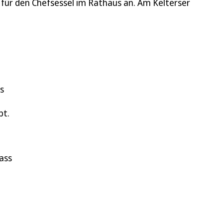
für den Chefsessel im Rathaus an. Am Kelterser
s
bt.
ass