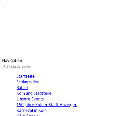
Mein KStA
Meine Artikel
Meine Region
Meine Newsletter
Mein KStA PLUS
Mein E-Paper
Navigation
Startseite
Schlagzeilen
Rätsel
Köln und Stadtteile
Unsere Events
150 Jahre Kölner Stadt-Anzeiger
Karneval in Köln