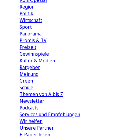
Köln-Spezial
Region
Politik
Wirtschaft
Sport
Panorama
Promis & TV
Freizeit
Gewinnspiele
Kultur & Medien
Ratgeber
Meinung
Green
Schule
Themen von A bis Z
Newsletter
Podcasts
Services und Empfehlungen
Wir helfen
Unsere Partner
E-Paper lesen