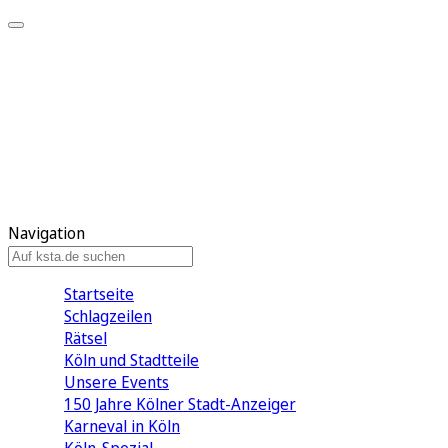
Mein KStA
Meine Artikel
Meine Region
Meine Newsletter
Mein KStA PLUS
Mein E-Paper
Navigation
Startseite
Schlagzeilen
Rätsel
Köln und Stadtteile
Unsere Events
150 Jahre Kölner Stadt-Anzeiger
Karneval in Köln