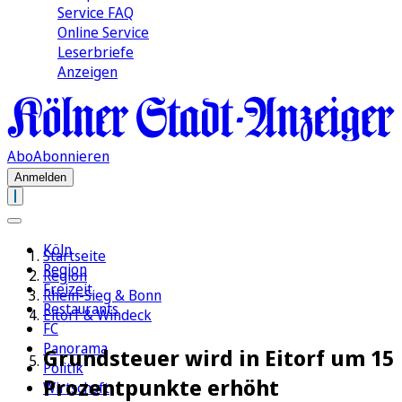
Service FAQ
Online Service
Leserbriefe
Anzeigen
Abo
Abonnieren
Anmelden
Köln
Startseite
Region
Region
Freizeit
Rhein-Sieg & Bonn
Restaurants
Eitorf & Windeck
FC
Panorama
Grundsteuer wird in Eitorf um 15
Politik
Prozentpunkte erhöht
Wirtschaft