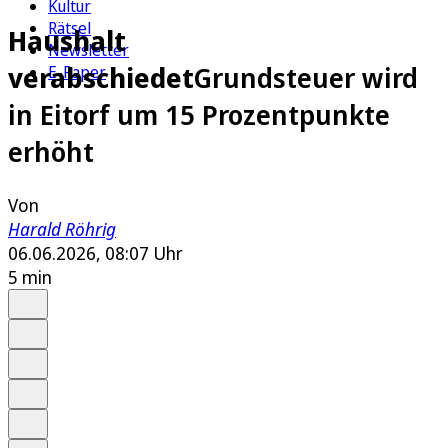
Kultur
Rätsel
Haushalt
Newsletter
verabschiedet
Grundsteuer wird
E-Paper
in Eitorf um 15 Prozentpunkte
erhöht
Von
Harald Röhrig
06.06.2026, 08:07 Uhr
5 min
Auf Google bevorzugen
Anhören
Schrift
Merken
Drucken
Teilen