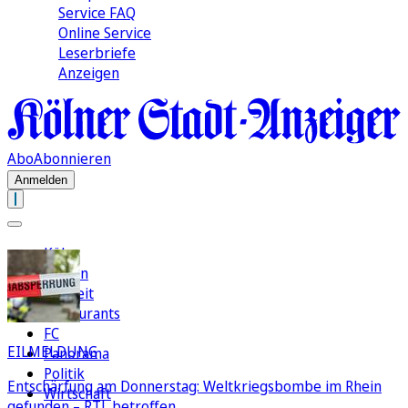
Service FAQ
Online Service
Leserbriefe
Anzeigen
Abo
Abonnieren
Anmelden
Köln
Region
Freizeit
Restaurants
FC
EILMELDUNG
Panorama
Politik
Entschärfung am Donnerstag: Weltkriegsbombe im Rhein
Wirtschaft
gefunden – RTL betroffen