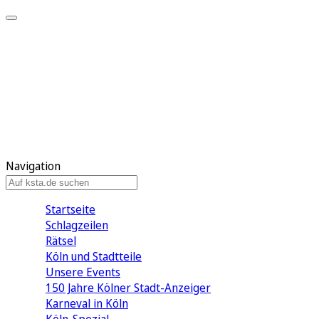
Mein KStA
Meine Artikel
Meine Region
Meine Newsletter
Mein KStA PLUS
Mein E-Paper
Navigation
Startseite
Schlagzeilen
Rätsel
Köln und Stadtteile
Unsere Events
150 Jahre Kölner Stadt-Anzeiger
Karneval in Köln