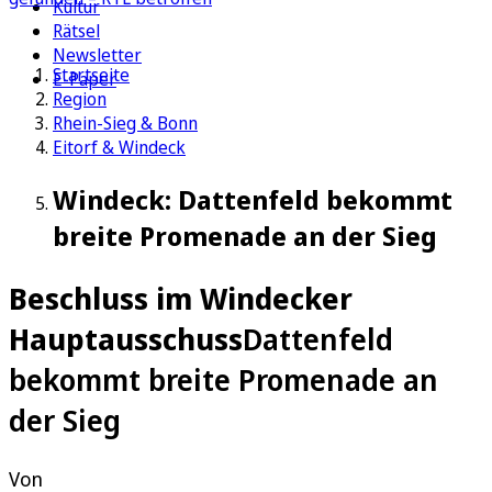
Kultur
Rätsel
Newsletter
Startseite
E-Paper
Region
Rhein-Sieg & Bonn
Eitorf & Windeck
Windeck: Dattenfeld bekommt
breite Promenade an der Sieg
Beschluss im Windecker
Hauptausschuss
Dattenfeld
bekommt breite Promenade an
der Sieg
Von