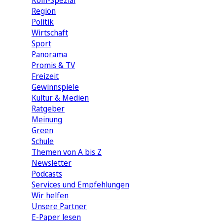
Köln-Spezial
Region
Politik
Wirtschaft
Sport
Panorama
Promis & TV
Freizeit
Gewinnspiele
Kultur & Medien
Ratgeber
Meinung
Green
Schule
Themen von A bis Z
Newsletter
Podcasts
Services und Empfehlungen
Wir helfen
Unsere Partner
E-Paper lesen