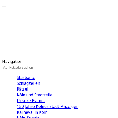
Mein KStA
Meine Artikel
Meine Region
Meine Newsletter
Mein KStA PLUS
Mein E-Paper
Navigation
Startseite
Schlagzeilen
Rätsel
Köln und Stadtteile
Unsere Events
150 Jahre Kölner Stadt-Anzeiger
Karneval in Köln