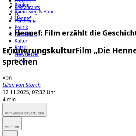
Freizeit
Region
Restaurants
Rhein-Sieg & Bonn
FC
Hennef
Panorama
Politik
Hennef: Film erzählt die Geschich
Wirtschaft
Kultur
Rätsel
Erinnerungskultur
Film „Die Henne
Newsletter
sprechen
E-Paper
Von
Lilian von Storch
12.11.2025, 07:32 Uhr
4 min
Auf Google bevorzugen
Anhören