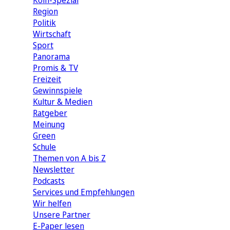
Köln-Spezial
Region
Politik
Wirtschaft
Sport
Panorama
Promis & TV
Freizeit
Gewinnspiele
Kultur & Medien
Ratgeber
Meinung
Green
Schule
Themen von A bis Z
Newsletter
Podcasts
Services und Empfehlungen
Wir helfen
Unsere Partner
E-Paper lesen