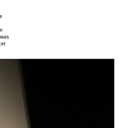
ie
en
 was
ter