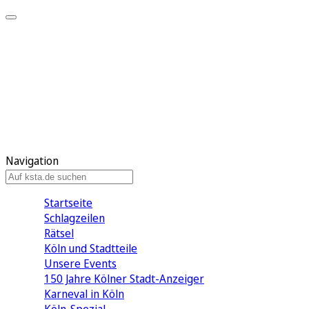
Mein KStA
Meine Artikel
Meine Region
Meine Newsletter
Mein KStA PLUS
Mein E-Paper
Navigation
Startseite
Schlagzeilen
Rätsel
Köln und Stadtteile
Unsere Events
150 Jahre Kölner Stadt-Anzeiger
Karneval in Köln