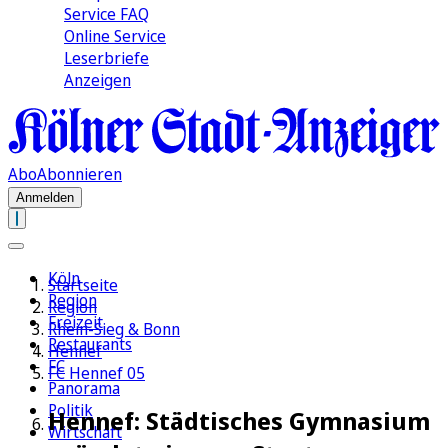
Service FAQ
Online Service
Leserbriefe
Anzeigen
Abo
Abonnieren
Anmelden
Köln
Startseite
Region
Region
Freizeit
Rhein-Sieg & Bonn
Restaurants
Hennef
FC
FC Hennef 05
Panorama
Politik
Hennef: Städtisches Gymnasium
Wirtschaft