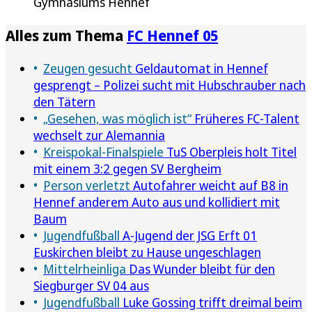
Gymnasiums Hennef
Alles zum Thema
FC Hennef 05
Zeugen gesucht
Geldautomat in Hennef
gesprengt – Polizei sucht mit Hubschrauber nach
den Tätern
„Gesehen, was möglich ist“
Früheres FC-Talent
wechselt zur Alemannia
Kreispokal-Finalspiele
TuS Oberpleis holt Titel
mit einem 3:2 gegen SV Bergheim
Person verletzt
Autofahrer weicht auf B8 in
Hennef anderem Auto aus und kollidiert mit
Baum
Jugendfußball
A-Jugend der JSG Erft 01
Euskirchen bleibt zu Hause ungeschlagen
Mittelrheinliga
Das Wunder bleibt für den
Siegburger SV 04 aus
Jugendfußball
Luke Gossing trifft dreimal beim