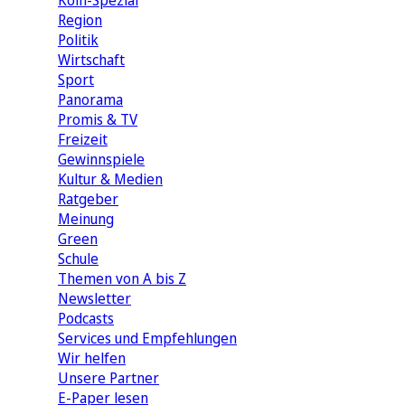
Köln-Spezial
Region
Politik
Wirtschaft
Sport
Panorama
Promis & TV
Freizeit
Gewinnspiele
Kultur & Medien
Ratgeber
Meinung
Green
Schule
Themen von A bis Z
Newsletter
Podcasts
Services und Empfehlungen
Wir helfen
Unsere Partner
E-Paper lesen