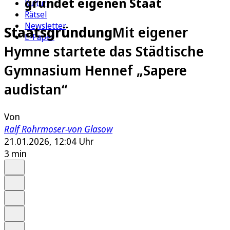
gründet eigenen Staat
Kultur
Rätsel
Newsletter
Staatsgründung
Mit eigener
E-Paper
Hymne startete das Städtische
Gymnasium Hennef „Sapere
audistan“
Von
Ralf Rohrmoser-von Glasow
21.01.2026, 12:04 Uhr
3 min
Auf Google bevorzugen
Anhören
Schrift
Merken
Drucken