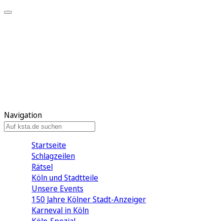
Mein KStA
Meine Artikel
Meine Region
Meine Newsletter
Mein KStA PLUS
Mein E-Paper
Navigation
Startseite
Schlagzeilen
Rätsel
Köln und Stadtteile
Unsere Events
150 Jahre Kölner Stadt-Anzeiger
Karneval in Köln