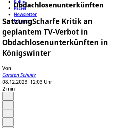
Kultur
Obdachlosenunterkünften
Rätsel
Newsletter
Satzung
Scharfe Kritik an
E-Paper
geplantem TV-Verbot in
Obdachlosenunterkünften in
Königswinter
Von
Carsten Schultz
08.12.2023, 12:03 Uhr
2 min
Auf Google bevorzugen
Anhören
Schrift
Merken