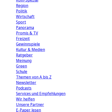
Köln-Spezial
Region
Politik
Wirtschaft
Sport
Panorama
Promis & TV
Freizeit
Gewinnspiele
Kultur & Medien
Ratgeber
Meinung
Green
Schule
Themen von A bis Z
Newsletter
Podcasts
Services und Empfehlungen
Wir helfen
Unsere Partner
E-Paper lesen