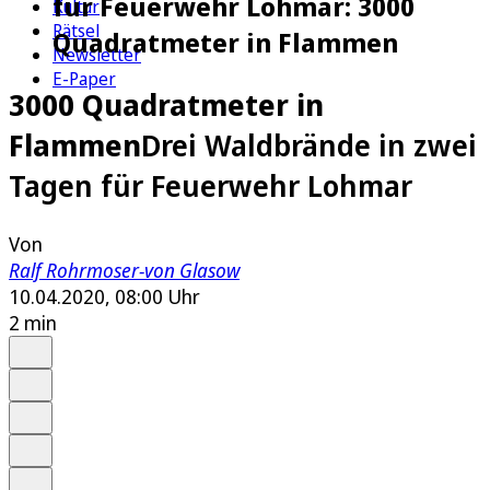
für Feuerwehr Lohmar: 3000
Kultur
Rätsel
Quadratmeter in Flammen
Newsletter
E-Paper
3000 Quadratmeter in
Flammen
Drei Waldbrände in zwei
Tagen für Feuerwehr Lohmar
Von
Ralf Rohrmoser-von Glasow
10.04.2020, 08:00 Uhr
2 min
Auf Google bevorzugen
Anhören
Schrift
Merken
Drucken