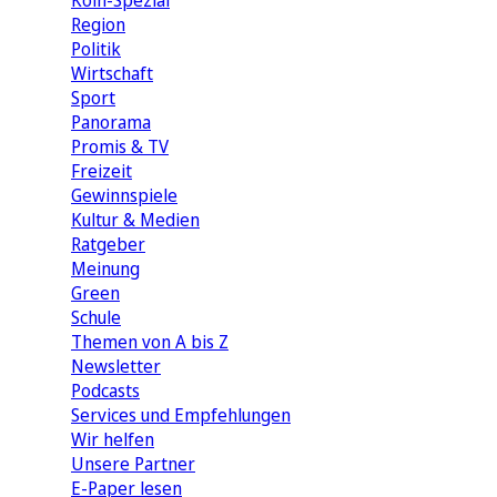
Köln-Spezial
Region
Politik
Wirtschaft
Sport
Panorama
Promis & TV
Freizeit
Gewinnspiele
Kultur & Medien
Ratgeber
Meinung
Green
Schule
Themen von A bis Z
Newsletter
Podcasts
Services und Empfehlungen
Wir helfen
Unsere Partner
E-Paper lesen