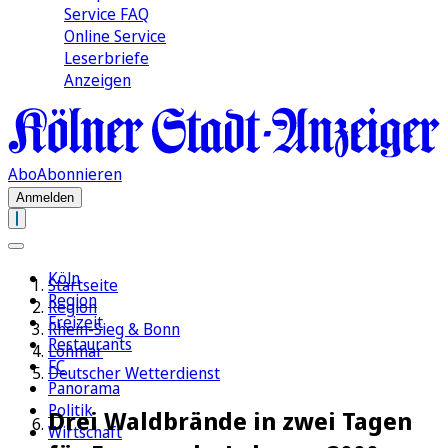
Service FAQ
Online Service
Leserbriefe
Anzeigen
Abo
Abonnieren
Anmelden
Köln
Startseite
Region
Region
Freizeit
Rhein-Sieg & Bonn
Restaurants
Lohmar
FC
Deutscher Wetterdienst
Panorama
Politik
Drei Waldbrände in zwei Tagen
Wirtschaft