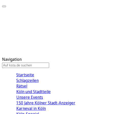
Mein KStA
Meine Artikel
Meine Region
Meine Newsletter
Mein KStA PLUS
Mein E-Paper
Navigation
Startseite
Schlagzeilen
Rätsel
Köln und Stadtteile
Unsere Events
150 Jahre Kölner Stadt-Anzeiger
Karneval in Köln