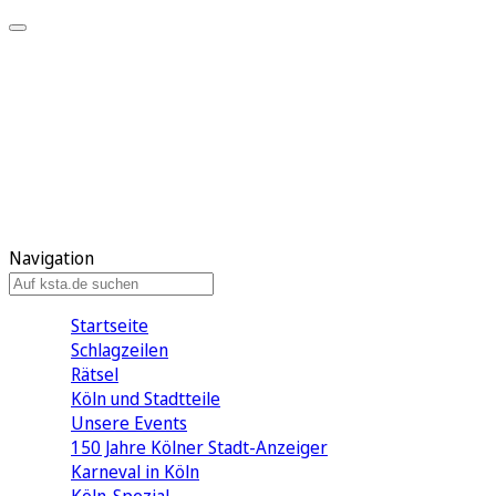
Mein KStA
Meine Artikel
Meine Region
Meine Newsletter
Mein KStA PLUS
Mein E-Paper
Navigation
Startseite
Schlagzeilen
Rätsel
Köln und Stadtteile
Unsere Events
150 Jahre Kölner Stadt-Anzeiger
Karneval in Köln