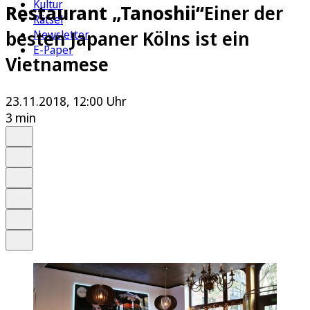
Kultur
Restaurant „Tanoshii“
Einer der
Rätsel
besten Japaner Kölns ist ein
Newsletter
E-Paper
Vietnamese
23.11.2018, 12:00 Uhr
3 min
Auf Google bevorzugen
Anhören
Schrift
Merken
Drucken
Teilen