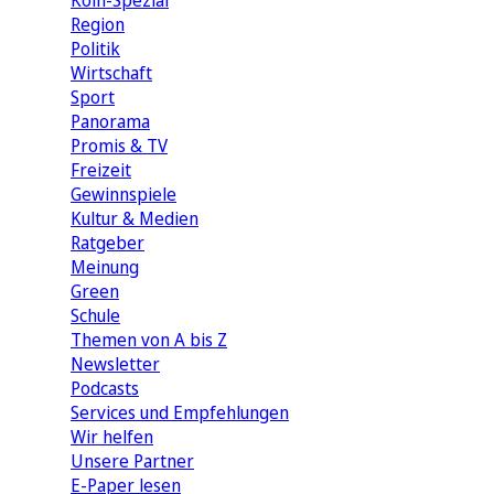
Köln-Spezial
Region
Politik
Wirtschaft
Sport
Panorama
Promis & TV
Freizeit
Gewinnspiele
Kultur & Medien
Ratgeber
Meinung
Green
Schule
Themen von A bis Z
Newsletter
Podcasts
Services und Empfehlungen
Wir helfen
Unsere Partner
E-Paper lesen