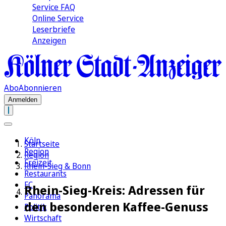
Service FAQ
Online Service
Leserbriefe
Anzeigen
Abo
Abonnieren
Anmelden
Köln
Startseite
Region
Region
Freizeit
Rhein-Sieg & Bonn
Restaurants
FC
Rhein-Sieg-Kreis: Adressen für
Panorama
den besonderen Kaffee-Genuss
Politik
Wirtschaft