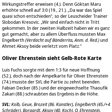
Wirkungstreffer erweisen (4.). Denn Göktan Maru
erhöhte schnell auf 3:0 (19., 21.). „Da war das Spiel
quasi schon entschieden“, so der Leuscheider Trainer
Slobodan Kresovic. „Wir sind einfach nicht in Tritt
gekommen. In der zweiten Halbzeit haben wir es ganz
gut gemacht, aber zu allem Überfluss mussten Max
Engelberth
(Verdacht auf Bänderriss, Anm. d. Red.)
und
Ahmet Aksoy beide verletzt vom Platz.“
Oliver Ehrenstein sieht Gelb-Rote Karte
Luis Fuchs sorgte mit dem 1:3 für neue Hoffnung
(52.), doch nach der Ampelkarte für Oliver Ehrenstein
(74.) musste der SVL die Partie zu zehnt beenden.
Fabian Decker (85.) und der eingewechselte Thaoufik
Zakari (88.) schraubten das Ergebnis in die Höhe.
SVL:
Kolb, Geue, Brozeit (86. Künstler), Engelberth (45./+4
Schräder), Borgardt, Aksoy (40. Koch), O. Ehrenstein,