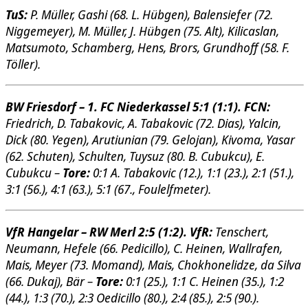
TuS:
P. Müller, Gashi (68. L. Hübgen), Balensiefer (72.
Niggemeyer), M. Müller, J. Hübgen (75. Alt), Kilicaslan,
Matsumoto, Schamberg, Hens, Brors, Grundhoff (58. F.
Töller).
BW Friesdorf – 1. FC Niederkassel 5:1 (1:1). FCN:
Friedrich, D. Tabakovic, A. Tabakovic (72. Dias), Yalcin,
Dick (80. Yegen), Arutiunian (79. Gelojan), Kivoma, Yasar
(62. Schuten), Schulten, Tuysuz (80. B. Cubukcu), E.
Cubukcu –
Tore:
0:1 A. Tabakovic (12.), 1:1 (23.), 2:1 (51.),
3:1 (56.), 4:1 (63.), 5:1 (67., Foulelfmeter).
VfR Hangelar – RW Merl 2:5 (1:2). VfR:
Tenschert,
Neumann, Hefele (66. Pedicillo), C. Heinen, Wallrafen,
Mais, Meyer (73. Momand), Mais, Chokhonelidze, da Silva
(66. Dukaj), Bär –
Tore:
0:1 (25.), 1:1 C. Heinen (35.), 1:2
(44.), 1:3 (70.), 2:3 Oedicillo (80.), 2:4 (85.), 2:5 (90.).