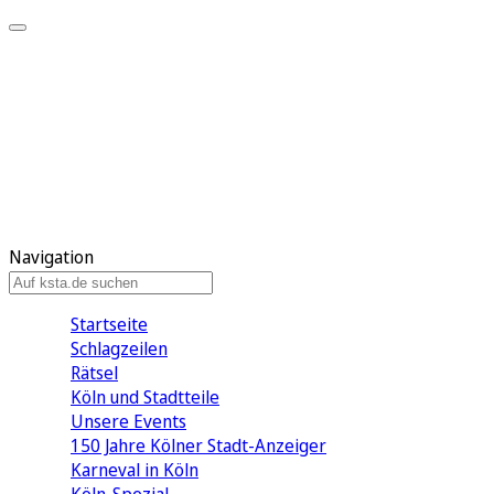
Mein KStA
Meine Artikel
Meine Region
Meine Newsletter
Mein KStA PLUS
Mein E-Paper
Navigation
Startseite
Schlagzeilen
Rätsel
Köln und Stadtteile
Unsere Events
150 Jahre Kölner Stadt-Anzeiger
Karneval in Köln