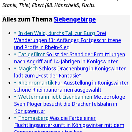
Stanik, Thiel, Ebert (88. Hänscheid), Fuchs.
Alles zum Thema
Siebengebirge
In den Wald, durchs Tal, zur Burg
Drei
Wanderungen für Anfänger, Fortgeschrittene
und Profis in Rhein-Sieg
Tat gefilmt
So ist der Stand der Ermittlungen
nach Angriff auf 14-Jährigen in Königswinter
Magisch
Schloss Drachenburg in Königswinter
lädt zum „Fest der Fantasie“
Rheinromantik
Für Ausstellung in Königswinter
schöne Rheinpanoramen ausgewählt
Wettermann liebt Eisenbahnen
Meteorologe
Sven Plöger besucht die Drachenfelsbahn in
Königswinter
Thomasberg
Was die Farbe einer
Flüchtlingsunterkunft in Königswinter mit dem
Sonnenuntergang zu tun hat