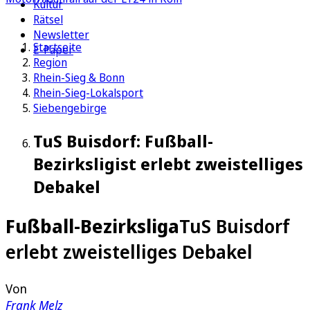
Kultur
Rätsel
Newsletter
Startseite
E-Paper
Region
Rhein-Sieg & Bonn
Rhein-Sieg-Lokalsport
Siebengebirge
TuS Buisdorf: Fußball-
Bezirksligist erlebt zweistelliges
Debakel
Fußball-Bezirksliga
TuS Buisdorf
erlebt zweistelliges Debakel
Von
Frank Melz