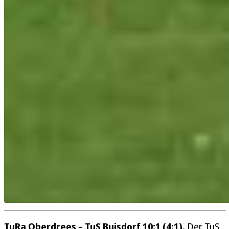
TuRa Oberdrees – TuS Buisdorf 10:1 (4:1).
Der TuS