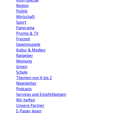
Köln-Spezial
Region
Politik
Wirtschaft
Sport
Panorama
Promis & TV
Freizeit
Gewinnspiele
Kultur & Medien
Ratgeber
Meinung
Green
Schule
Themen von A bis Z
Newsletter
Podcasts
Services und Empfehlungen
Wir helfen
Unsere Partner
E-Paper lesen