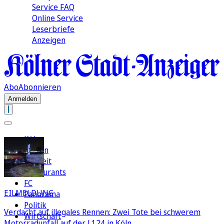
Service FAQ
Online Service
Leserbriefe
Anzeigen
Abo
Abonnieren
Anmelden
Köln
Region
Freizeit
Restaurants
FC
EILMELDUNG
Panorama
Politik
Verdacht auf illegales Rennen: Zwei Tote bei schwerem
Wirtschaft
Motorradunfall auf der L124 in Köln