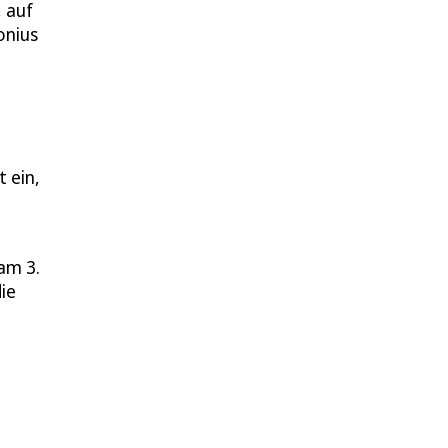
 auf
onius
 ein,
am 3.
ie