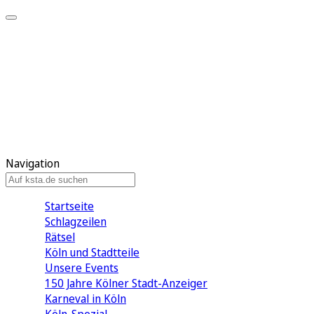
Mein KStA
Meine Artikel
Meine Region
Meine Newsletter
Mein KStA PLUS
Mein E-Paper
Navigation
Startseite
Schlagzeilen
Rätsel
Köln und Stadtteile
Unsere Events
150 Jahre Kölner Stadt-Anzeiger
Karneval in Köln