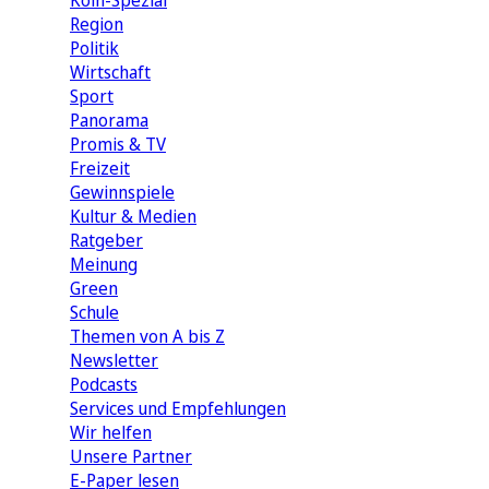
Köln-Spezial
Region
Politik
Wirtschaft
Sport
Panorama
Promis & TV
Freizeit
Gewinnspiele
Kultur & Medien
Ratgeber
Meinung
Green
Schule
Themen von A bis Z
Newsletter
Podcasts
Services und Empfehlungen
Wir helfen
Unsere Partner
E-Paper lesen