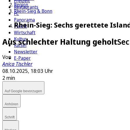
Freizeit
Region
Restaurants
Rhein-Sieg & Bonn
FC
Panorama
Rhein-Sieg: Sechs gerettete Isla
Politik
Wirtschaft
Kultur
Aus schlechter Haltung geholt
Sec
Rätsel
Newsletter
Von
E-Paper
Anica Tischler
08.10.2025, 18:03 Uhr
2 min
Auf Google bevorzugen
Anhören
Schrift