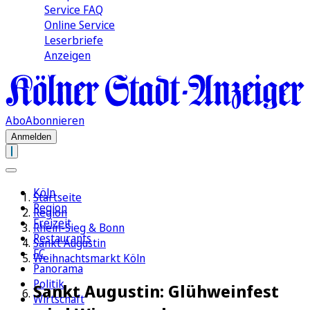
Service FAQ
Online Service
Leserbriefe
Anzeigen
Abo
Abonnieren
Anmelden
Köln
Startseite
Region
Region
Freizeit
Rhein-Sieg & Bonn
Restaurants
Sankt Augustin
FC
Weihnachtsmarkt Köln
Panorama
Politik
Sankt Augustin: Glühweinfest
Wirtschaft