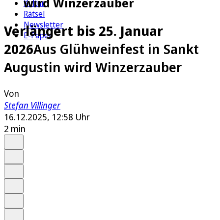
wird Winzerzauber
Kultur
Rätsel
Newsletter
Verlängert bis 25. Januar
E-Paper
2026
Aus Glühweinfest in Sankt
Augustin wird Winzerzauber
Von
Stefan Villinger
16.12.2025, 12:58 Uhr
2 min
Auf Google bevorzugen
Anhören
Schrift
Merken
Drucken
Teilen