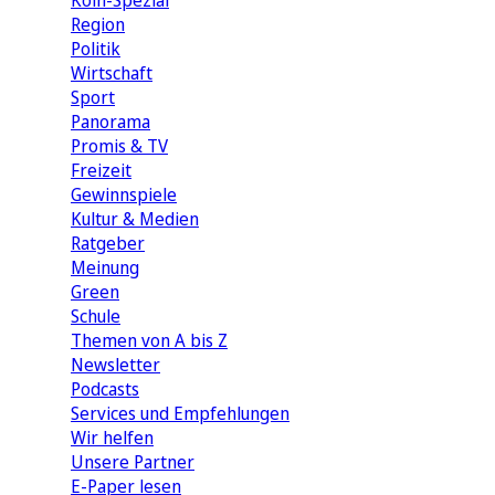
Köln-Spezial
Region
Politik
Wirtschaft
Sport
Panorama
Promis & TV
Freizeit
Gewinnspiele
Kultur & Medien
Ratgeber
Meinung
Green
Schule
Themen von A bis Z
Newsletter
Podcasts
Services und Empfehlungen
Wir helfen
Unsere Partner
E-Paper lesen