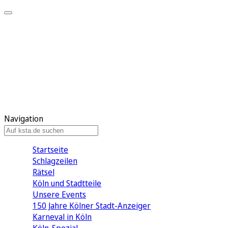
Mein KStA
Meine Artikel
Meine Region
Meine Newsletter
Mein KStA PLUS
Mein E-Paper
Navigation
Startseite
Schlagzeilen
Rätsel
Köln und Stadtteile
Unsere Events
150 Jahre Kölner Stadt-Anzeiger
Karneval in Köln