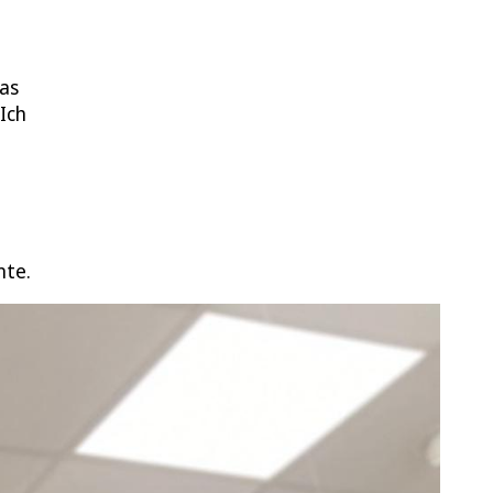
Das
Ich
nte.