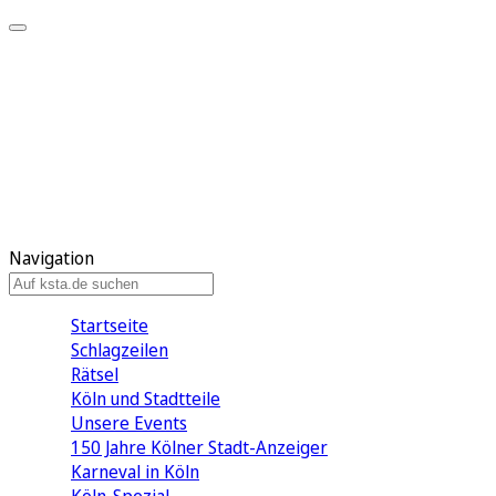
Mein KStA
Meine Artikel
Meine Region
Meine Newsletter
Mein KStA PLUS
Mein E-Paper
Navigation
Startseite
Schlagzeilen
Rätsel
Köln und Stadtteile
Unsere Events
150 Jahre Kölner Stadt-Anzeiger
Karneval in Köln