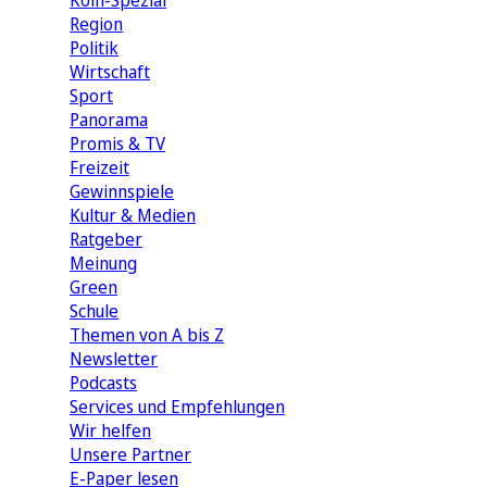
Köln-Spezial
Region
Politik
Wirtschaft
Sport
Panorama
Promis & TV
Freizeit
Gewinnspiele
Kultur & Medien
Ratgeber
Meinung
Green
Schule
Themen von A bis Z
Newsletter
Podcasts
Services und Empfehlungen
Wir helfen
Unsere Partner
E-Paper lesen