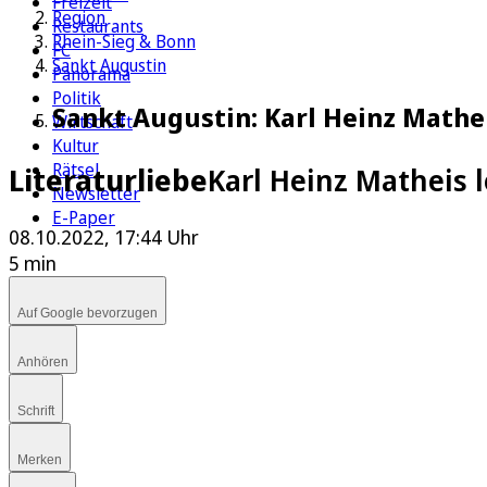
Freizeit
Region
Restaurants
Rhein-Sieg & Bonn
FC
Sankt Augustin
Panorama
Politik
Sankt Augustin: Karl Heinz Mathei
Wirtschaft
Kultur
Rätsel
Literaturliebe
Karl Heinz Matheis 
Newsletter
E-Paper
08.10.2022, 17:44 Uhr
5 min
Auf Google bevorzugen
Anhören
Schrift
Merken