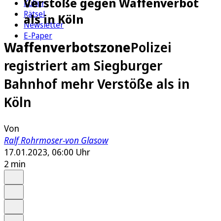
Verstöße gegen Waffenverbot
Kultur
Rätsel
als in Köln
Newsletter
E-Paper
Waffenverbotszone
Polizei
registriert am Siegburger
Bahnhof mehr Verstöße als in
Köln
Von
Ralf Rohrmoser-von Glasow
17.01.2023, 06:00 Uhr
2 min
Auf Google bevorzugen
Anhören
Schrift
Merken