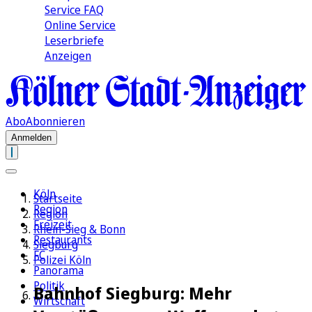
Service FAQ
Online Service
Leserbriefe
Anzeigen
Abo
Abonnieren
Anmelden
Köln
Startseite
Region
Region
Freizeit
Rhein-Sieg & Bonn
Restaurants
Siegburg
FC
Polizei Köln
Panorama
Politik
Bahnhof Siegburg: Mehr
Wirtschaft