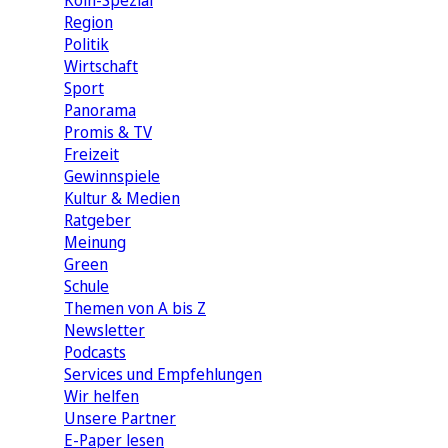
Köln-Spezial
Region
Politik
Wirtschaft
Sport
Panorama
Promis & TV
Freizeit
Gewinnspiele
Kultur & Medien
Ratgeber
Meinung
Green
Schule
Themen von A bis Z
Newsletter
Podcasts
Services und Empfehlungen
Wir helfen
Unsere Partner
E-Paper lesen