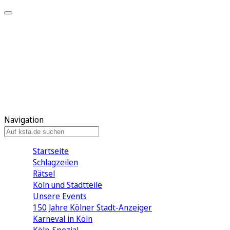
Mein KStA
Meine Artikel
Meine Region
Meine Newsletter
Mein KStA PLUS
Mein E-Paper
Navigation
Startseite
Schlagzeilen
Rätsel
Köln und Stadtteile
Unsere Events
150 Jahre Kölner Stadt-Anzeiger
Karneval in Köln