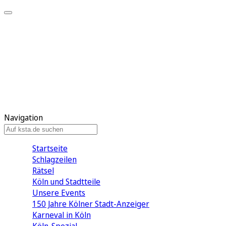
Mein KStA
Meine Artikel
Meine Region
Meine Newsletter
Mein KStA PLUS
Mein E-Paper
Navigation
Startseite
Schlagzeilen
Rätsel
Köln und Stadtteile
Unsere Events
150 Jahre Kölner Stadt-Anzeiger
Karneval in Köln