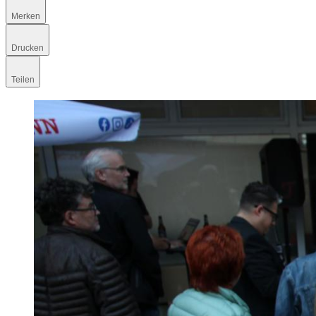
Merken
Drucken
Teilen