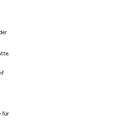
der
atte.
nf
 für