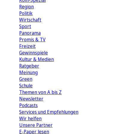
Köln-Spezial
Region
Politik
Wirtschaft
Sport
Panorama
Promis & TV
Freizeit
Gewinnspiele
Kultur & Medien
Ratgeber
Meinung
Green
Schule
Themen von A bis Z
Newsletter
Podcasts
Services und Empfehlungen
Wir helfen
Unsere Partner
E-Paper lesen