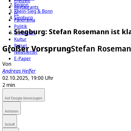
Freizeit
Region
Restaurants
Rhein-Sieg & Bonn
FC
Siegburg
Panorama
Politik
Siegburg: Stefan Rosemann ist kla
Wirtschaft
Kultur
Rätsel
Großer Vorsprung
Stefan Rosemann
Newsletter
E-Paper
Von
Andreas Helfer
02.10.2025, 19:00 Uhr
2 min
Auf Google bevorzugen
Anhören
Schrift