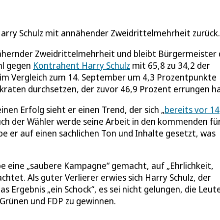
rry Schulz mit annähender Zweidrittelmehrheit zurück.
hernder Zweidrittelmehrheit und bleibt Bürgermeister 
ahl gegen
Kontrahent Harry Schulz
mit 65,8 zu 34,2 der
 im Vergleich zum 14. September um 4,3 Prozentpunkte
mokraten durchsetzen, der zuvor 46,9 Prozent errungen h
en Erfolg sieht er einen Trend, der sich „
bereits vor 14
ch der Wähler werde seine Arbeit in den kommenden fü
be er auf einen sachlichen Ton und Inhalte gesetzt, was
be eine „saubere Kampagne“ gemacht, auf „Ehrlichkeit,
et. Als guter Verlierer erwies sich Harry Schulz, der
s Ergebnis „ein Schock“, es sei nicht gelungen, die Leute
n Grünen und FDP zu gewinnen.