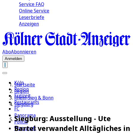
Service FAQ
Online Service
Leserbriefe
Anzeigen
Abo
Abonnieren
Anmelden
Köln
Startseite
Region
Region
Freizeit
Rhein-Sieg & Bonn
Restaurants
Siegburg
FC
Panorama
Siegburg: Ausstellung - Ute
Politik
Bartel verwandelt Alltägliches in
Wirtschaft