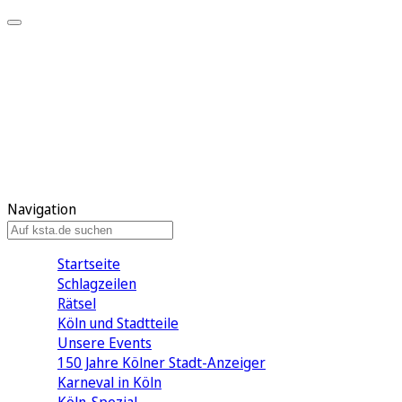
Mein KStA
Meine Artikel
Meine Region
Meine Newsletter
Mein KStA PLUS
Mein E-Paper
Navigation
Startseite
Schlagzeilen
Rätsel
Köln und Stadtteile
Unsere Events
150 Jahre Kölner Stadt-Anzeiger
Karneval in Köln