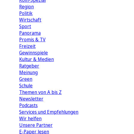
Köln-Spezial
Region
Politik
Wirtschaft
Sport
Panorama
Promis & TV
Freizeit
Gewinnspiele
Kultur & Medien
Ratgeber
Meinung
Green
Schule
Themen von A bis Z
Newsletter
Podcasts
Services und Empfehlungen
Wir helfen
Unsere Partner
E-Paper lesen