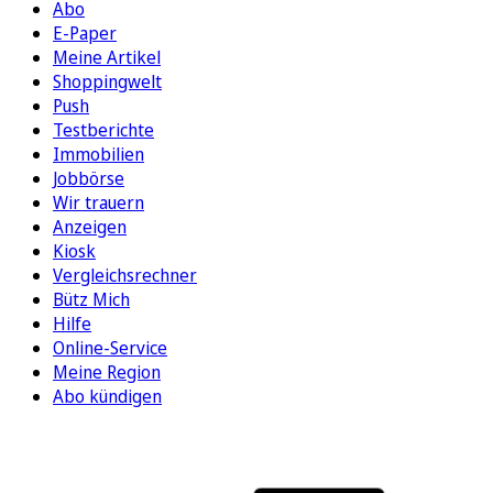
Abo
E-Paper
Meine Artikel
Shoppingwelt
Push
Testberichte
Immobilien
Jobbörse
Wir trauern
Anzeigen
Kiosk
Vergleichsrechner
Bütz Mich
Hilfe
Online-Service
Meine Region
Abo kündigen
FOLGEN SIE UNS
ENTDECKEN SIE UNSERE APP