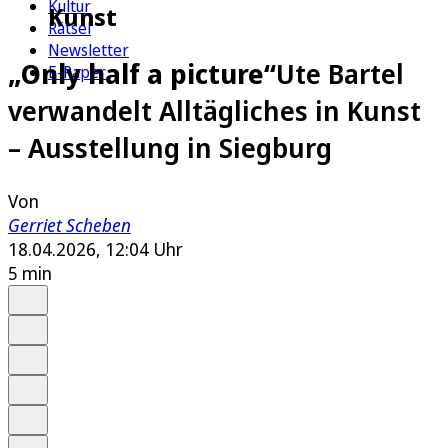
Kultur
Kunst
Rätsel
Newsletter
„Only half a picture“
Ute Bartel
E-Paper
verwandelt Alltägliches in Kunst
– Ausstellung in Siegburg
Von
Gerriet Scheben
18.04.2026, 12:04 Uhr
5 min
Auf Google bevorzugen
Anhören
Schrift
Merken
Drucken
Teilen