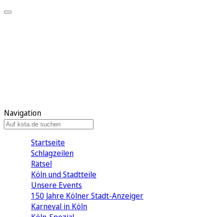
Mein KStA
Meine Artikel
Meine Region
Meine Newsletter
Mein KStA PLUS
Mein E-Paper
Navigation
Startseite
Schlagzeilen
Rätsel
Köln und Stadtteile
Unsere Events
150 Jahre Kölner Stadt-Anzeiger
Karneval in Köln