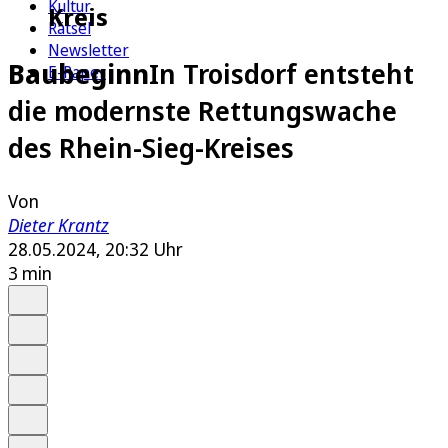
Kultur
Kreis
Rätsel
Newsletter
Baubeginn
In Troisdorf entsteht
E-Paper
die modernste Rettungswache
des Rhein-Sieg-Kreises
Von
Dieter Krantz
28.05.2024, 20:32 Uhr
3 min
Auf Google bevorzugen
Anhören
Schrift
Merken
Drucken
Teilen