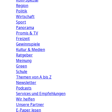
Köln-Spezial
Region
Politik
Wirtschaft
Sport
Panorama
Promis & TV
Freizeit
Gewinnspiele
Kultur & Medien
Ratgeber
Meinung
Green
Schule
Themen von A bis Z
Newsletter
Podcasts
Services und Empfehlungen
Wir helfen
Unsere Partner
E-Paper lesen