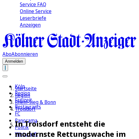
Service FAQ
Online Service
Leserbriefe
Anzeigen
Abo
Abonnieren
Anmelden
Köln
Startseite
Region
Region
Freizeit
Rhein-Sieg & Bonn
Restaurants
Troisdorf
FC
Panorama
In Troisdorf entsteht die
Politik
modernste Rettungswache im
Wirtschaft