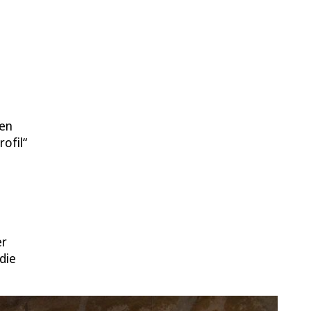
gen
ofil“
er
die