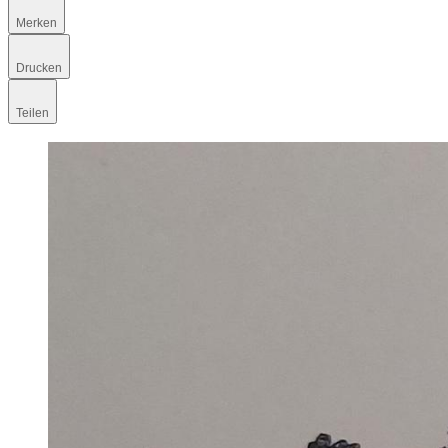
Merken
Drucken
Teilen