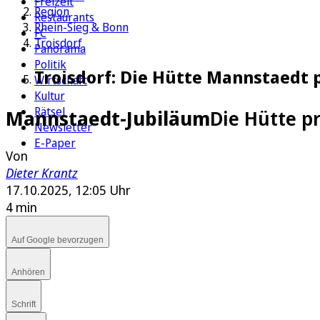
Freizeit
Region
Restaurants
Rhein-Sieg & Bonn
FC
Troisdorf
Panorama
Politik
Troisdorf: Die Hütte Mannstaedt p
Wirtschaft
Kultur
Rätsel
Mannstaedt-Jubiläum
Die Hütte pr
Newsletter
E-Paper
Von
Dieter Krantz
17.10.2025, 12:05 Uhr
4 min
Auf Google bevorzugen
Anhören
Schrift