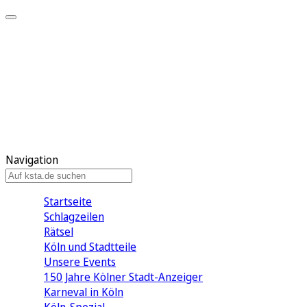
Mein KStA
Meine Artikel
Meine Region
Meine Newsletter
Mein KStA PLUS
Mein E-Paper
Navigation
Startseite
Schlagzeilen
Rätsel
Köln und Stadtteile
Unsere Events
150 Jahre Kölner Stadt-Anzeiger
Karneval in Köln