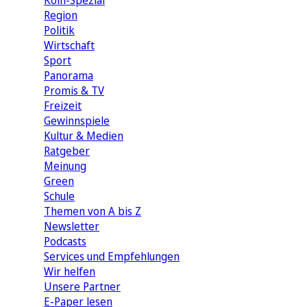
Köln-Spezial
Region
Politik
Wirtschaft
Sport
Panorama
Promis & TV
Freizeit
Gewinnspiele
Kultur & Medien
Ratgeber
Meinung
Green
Schule
Themen von A bis Z
Newsletter
Podcasts
Services und Empfehlungen
Wir helfen
Unsere Partner
E-Paper lesen