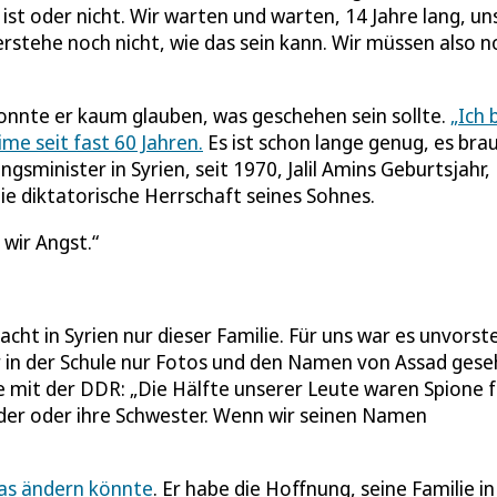
 ist oder nicht. Wir warten und warten, 14 Jahre lang, un
rstehe noch nicht, wie das sein kann. Wir müssen also n
onnte er kaum glauben, was geschehen sein sollte.
„Ich 
ime seit fast 60 Jahren.
Es ist schon lange genug, es bra
gsminister in Syrien, seit 1970, Jalil Amins Geburtsjahr,
die diktatorische Herrschaft seines Sohnes.
wir Angst.
cht in Syrien nur dieser Familie. Für uns war es unvorste
 in der Schule nur Fotos und den Namen von Assad gese
ime mit der DDR: „Die Hälfte unserer Leute waren Spione 
uder oder ihre Schwester. Wenn wir seinen Namen
was ändern könnte
. Er habe die Hoffnung, seine Familie in