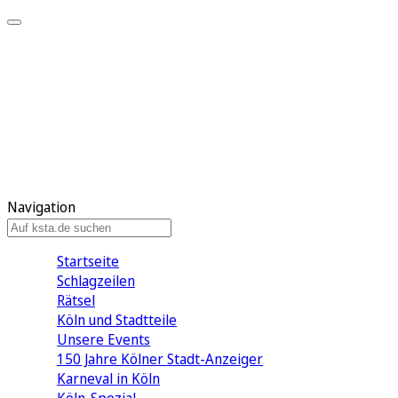
Mein KStA
Meine Artikel
Meine Region
Meine Newsletter
Mein KStA PLUS
Mein E-Paper
Navigation
Startseite
Schlagzeilen
Rätsel
Köln und Stadtteile
Unsere Events
150 Jahre Kölner Stadt-Anzeiger
Karneval in Köln