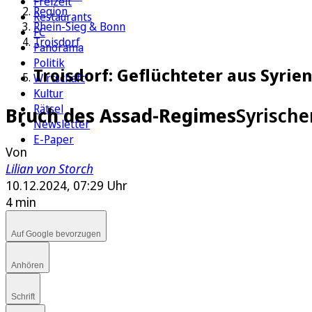
Freizeit
Region
Restaurants
Rhein-Sieg & Bonn
FC
Troisdorf
Panorama
Politik
Troisdorf: Geflüchteter aus Syri
Wirtschaft
Kultur
Rätsel
Bruch des Assad-Regimes
Syrische
Newsletter
E-Paper
Von
Lilian von Storch
10.12.2024, 07:29 Uhr
4 min
Auf Google bevorzugen
Anhören
Schrift