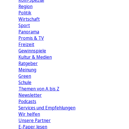
Köln-Spezial
Region
Politik
Wirtschaft
Sport
Panorama
Promis & TV
Freizeit
Gewinnspiele
Kultur & Medien
Ratgeber
Meinung
Green
Schule
Themen von A bis Z
Newsletter
Podcasts
Services und Empfehlungen
Wir helfen
Unsere Partner
E-Paper lesen