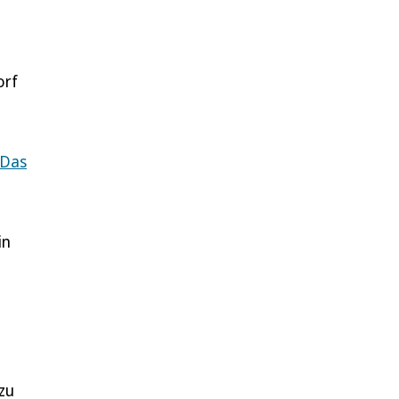
orf
Das
in
 zu