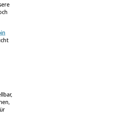
sere
och
bin
ucht
llbar,
hen,
für