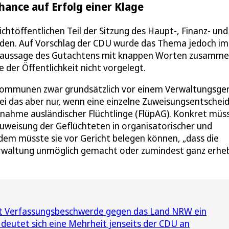
hance auf Erfolg einer Klage
htöffentlichen Teil der Sitzung des Haupt-, Finanz- und
rden. Auf Vorschlag der CDU wurde das Thema jedoch im
Kernaussage des Gutachtens mit knappen Worten zusamme
 der Öffentlichkeit nicht vorgelegt.
Kommunen zwar grundsätzlich vor einem Verwaltungsger
ei das aber nur, wenn eine einzelne Zuweisungsentschei
nahme ausländischer Flüchtlinge (FlüpAG). Konkret müs
Zuweisung der Geflüchteten in organisatorischer und
udem müsste sie vor Gericht belegen können, „dass die
rwaltung unmöglich gemacht oder zumindest ganz erheb
gt Verfassungsbeschwerde gegen das Land NRW ein
deutet sich eine Mehrheit jenseits der CDU an