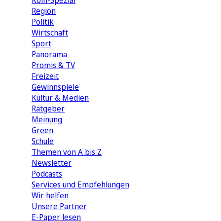
Köln-Spezial
Region
Politik
Wirtschaft
Sport
Panorama
Promis & TV
Freizeit
Gewinnspiele
Kultur & Medien
Ratgeber
Meinung
Green
Schule
Themen von A bis Z
Newsletter
Podcasts
Services und Empfehlungen
Wir helfen
Unsere Partner
E-Paper lesen