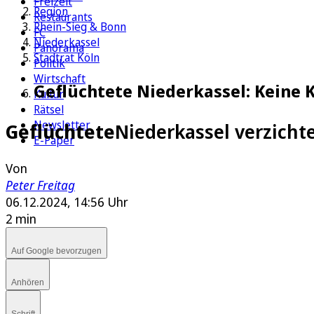
Freizeit
Region
Restaurants
Rhein-Sieg & Bonn
FC
Niederkassel
Panorama
Stadtrat Köln
Politik
Wirtschaft
Geflüchtete Niederkassel: Keine
Kultur
Rätsel
Newsletter
Geflüchtete
Niederkassel verzicht
E-Paper
Von
Peter Freitag
06.12.2024, 14:56 Uhr
2 min
Auf Google bevorzugen
Anhören