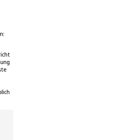
n:
icht
dung
ste
lich