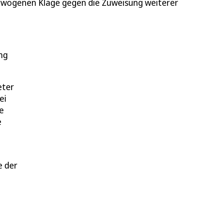
erwogenen Klage gegen die Zuweisung weiterer
ung
eter
ei
e
e
e der