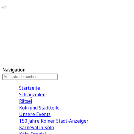
Mein KStA
Meine Artikel
Meine Region
Meine Newsletter
Mein KStA PLUS
Mein E-Paper
Navigation
Startseite
Schlagzeilen
Rätsel
Köln und Stadtteile
Unsere Events
150 Jahre Kölner Stadt-Anzeiger
Karneval in Köln