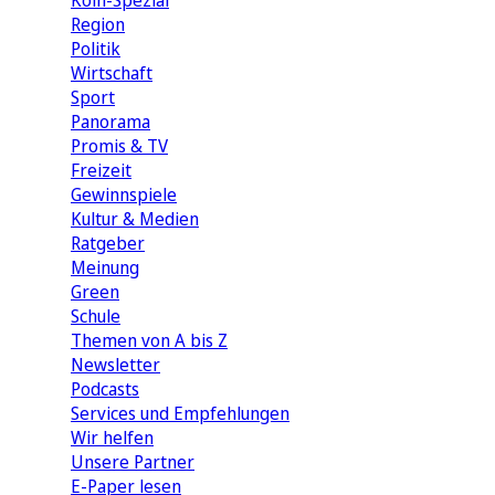
Köln-Spezial
Region
Politik
Wirtschaft
Sport
Panorama
Promis & TV
Freizeit
Gewinnspiele
Kultur & Medien
Ratgeber
Meinung
Green
Schule
Themen von A bis Z
Newsletter
Podcasts
Services und Empfehlungen
Wir helfen
Unsere Partner
E-Paper lesen