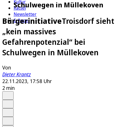
Kultur
Schulwegen in Müllekoven
Rätsel
Newsletter
Bürgerinitiative
Troisdorf sieht
E-Paper
„kein massives
Gefahrenpotenzial“ bei
Schulwegen in Müllekoven
Von
Dieter Krantz
22.11.2023, 17:58 Uhr
2 min
Auf Google bevorzugen
Anhören
Schrift
Merken