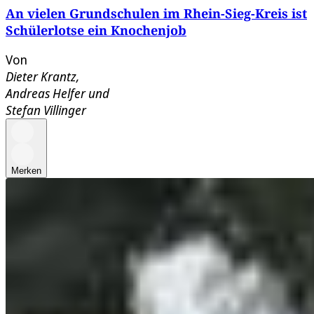
An vielen Grundschulen im Rhein-Sieg-Kreis ist
Schülerlotse ein Knochenjob
Von
Dieter Krantz
,
Andreas Helfer
und
Stefan Villinger
Merken