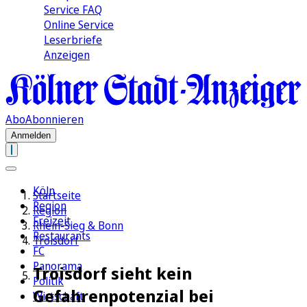
Service FAQ
Online Service
Leserbriefe
Anzeigen
Abo
Abonnieren
Anmelden
Köln
Startseite
Region
Region
Freizeit
Rhein-Sieg & Bonn
Restaurants
Troisdorf
FC
Panorama
Troisdorf sieht kein
Politik
Gefahrenpotenzial bei
Wirtschaft