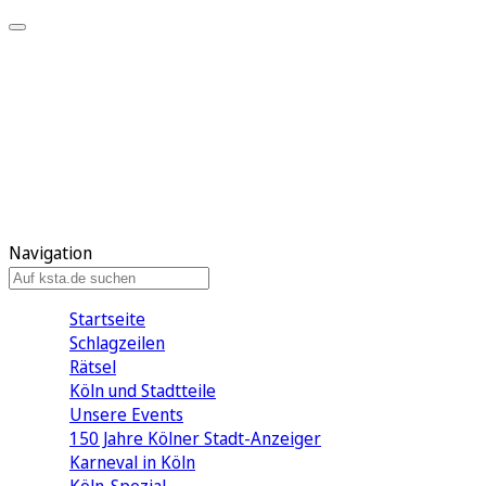
Mein KStA
Meine Artikel
Meine Region
Meine Newsletter
Mein KStA PLUS
Mein E-Paper
Navigation
Startseite
Schlagzeilen
Rätsel
Köln und Stadtteile
Unsere Events
150 Jahre Kölner Stadt-Anzeiger
Karneval in Köln