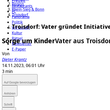
Freizeit
Region
Restaurants
Rhein-Sieg & Bonn
FC
Troisdorf
Panorama
Politik
Troisdorf: Vater gründet Initiati
Wirtschaft
Kultur
Rätsel
Sorge um Kinder
Vater aus Troisdo
Newsletter
E-Paper
Von
Dieter Krantz
14.11.2023, 06:01 Uhr
3 min
Auf Google bevorzugen
Anhören
Schrift