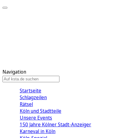
Mein KStA
Meine Artikel
Meine Region
Meine Newsletter
Mein KStA PLUS
Mein E-Paper
Navigation
Startseite
Schlagzeilen
Rätsel
Köln und Stadtteile
Unsere Events
150 Jahre Kölner Stadt-Anzeiger
Karneval in Köln