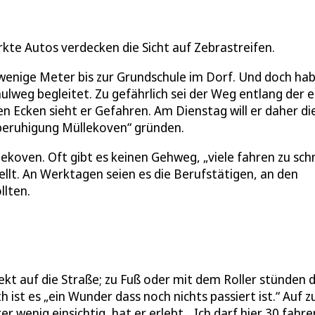
kte Autos verdecken die Sicht auf Zebrastreifen.
 wenige Meter bis zur Grundschule im Dorf. Und doch ha
hulweg begleitet. Zu gefährlich sei der Weg entlang der 
n Ecken sieht er Gefahren. Am Dienstag will er daher di
rsberuhigung Müllekoven“ gründen.
lekoven. Oft gibt es keinen Gehweg, „viele fahren zu schn
lt. An Werktagen seien es die Berufstätigen, an den
llten.
ekt auf die Straße; zu Fuß oder mit dem Roller stünden d
ist es „ein Wunder dass noch nichts passiert ist.“ Auf z
wenig einsichtig, hat er erlebt. „Ich darf hier 30 fahre