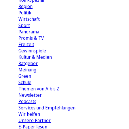
Köln-Spezial
Region
Politik
Wirtschaft
Sport
Panorama
Promis & TV
Freizeit
Gewinnspiele
Kultur & Medien
Ratgeber
Meinung
Green
Schule
Themen von A bis Z
Newsletter
Podcasts
Services und Empfehlungen
Wir helfen
Unsere Partner
E-Paper lesen