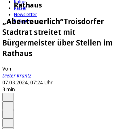
Kultur
Rathaus
Rätsel
Newsletter
„Abenteuerlich“
Troisdorfer
E-Paper
Stadtrat streitet mit
Bürgermeister über Stellen im
Rathaus
Von
Dieter Krantz
07.03.2024, 07:24 Uhr
3 min
Auf Google bevorzugen
Anhören
Schrift
Merken