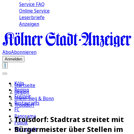
Service FAQ
Online Service
Leserbriefe
Anzeigen
Abo
Abonnieren
Anmelden
Köln
Startseite
Region
Region
Freizeit
Rhein-Sieg & Bonn
Restaurants
Troisdorf
FC
Panorama
Troisdorf: Stadtrat streitet mit
Politik
Bürgermeister über Stellen im
Wirtschaft