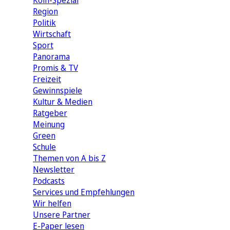
Köln-Spezial
Region
Politik
Wirtschaft
Sport
Panorama
Promis & TV
Freizeit
Gewinnspiele
Kultur & Medien
Ratgeber
Meinung
Green
Schule
Themen von A bis Z
Newsletter
Podcasts
Services und Empfehlungen
Wir helfen
Unsere Partner
E-Paper lesen