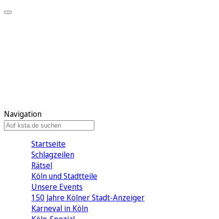
Mein KStA
Meine Artikel
Meine Region
Meine Newsletter
Mein KStA PLUS
Mein E-Paper
Navigation
Startseite
Schlagzeilen
Rätsel
Köln und Stadtteile
Unsere Events
150 Jahre Kölner Stadt-Anzeiger
Karneval in Köln