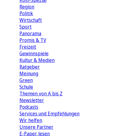
Köln-Spezial
Region
Politik
Wirtschaft
Sport
Panorama
Promis & TV
Freizeit
Gewinnspiele
Kultur & Medien
Ratgeber
Meinung
Green
Schule
Themen von A bis Z
Newsletter
Podcasts
Services und Empfehlungen
Wir helfen
Unsere Partner
E-Paper lesen