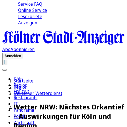
Service FAQ
Online Service
Leserbriefe
Anzeigen
Abo
Abonnieren
Anmelden
Köln
Startseite
Region
Region
Freizeit
Deutscher Wetterdienst
Restaurants
FC
Wetter NRW: Nächstes Orkantief
Panorama
– Auswirkungen für Köln und
Politik
Wirtschaft
Region