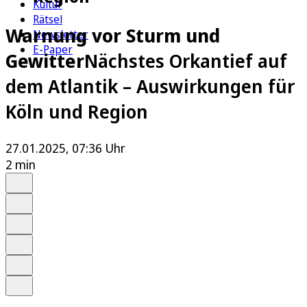
Kultur
Rätsel
Warnung vor Sturm und
Newsletter
E-Paper
Gewitter
Nächstes Orkantief auf
dem Atlantik – Auswirkungen für
Köln und Region
27.01.2025, 07:36 Uhr
2 min
Auf Google bevorzugen
Anhören
Schrift
Merken
Drucken
Teilen