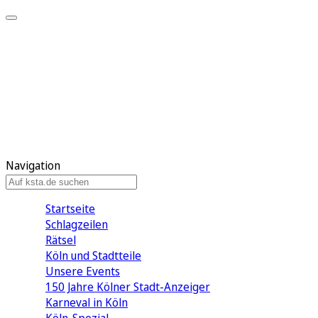
Mein KStA
Meine Artikel
Meine Region
Meine Newsletter
Mein KStA PLUS
Mein E-Paper
Navigation
Startseite
Schlagzeilen
Rätsel
Köln und Stadtteile
Unsere Events
150 Jahre Kölner Stadt-Anzeiger
Karneval in Köln