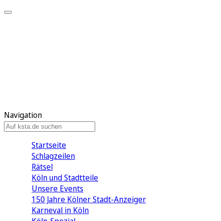
Mein KStA
Meine Artikel
Meine Region
Meine Newsletter
Mein KStA PLUS
Mein E-Paper
Navigation
Startseite
Schlagzeilen
Rätsel
Köln und Stadtteile
Unsere Events
150 Jahre Kölner Stadt-Anzeiger
Karneval in Köln