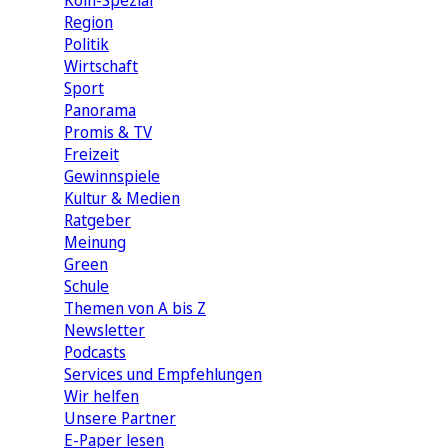
Köln-Spezial
Region
Politik
Wirtschaft
Sport
Panorama
Promis & TV
Freizeit
Gewinnspiele
Kultur & Medien
Ratgeber
Meinung
Green
Schule
Themen von A bis Z
Newsletter
Podcasts
Services und Empfehlungen
Wir helfen
Unsere Partner
E-Paper lesen