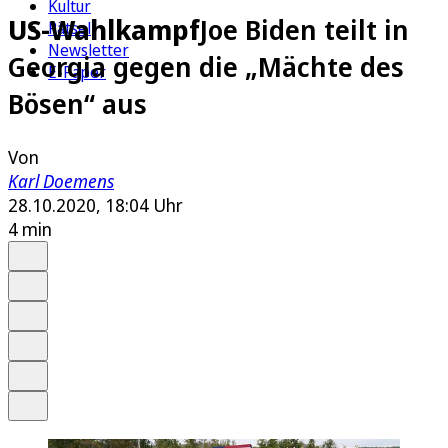
Kultur
US-Wahlkampf
Joe Biden teilt in
Rätsel
Newsletter
Georgia gegen die „Mächte des
E-Paper
Bösen“ aus
Von
Karl Doemens
28.10.2020, 18:04 Uhr
4 min
Auf Google bevorzugen
Anhören
Schrift
Merken
Drucken
Teilen