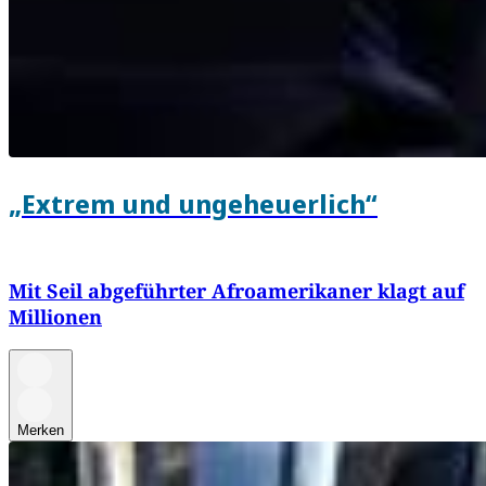
„Extrem und ungeheuerlich“
Mit Seil abgeführter Afroamerikaner klagt auf
Millionen
Merken