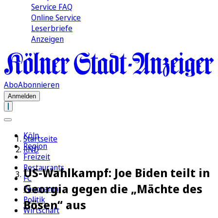
Service FAQ
Online Service
Leserbriefe
Anzeigen
Abo
Abonnieren
Anmelden
Köln
Startseite
Region
RND
Freizeit
Restaurants
US-Wahlkampf: Joe Biden teilt in
FC
Georgia gegen die „Mächte des
Panorama
Politik
Bösen“ aus
Wirtschaft