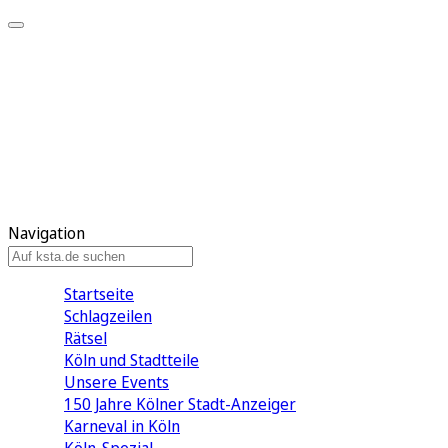
Mein KStA
Meine Artikel
Meine Region
Meine Newsletter
Mein KStA PLUS
Mein E-Paper
Navigation
Startseite
Schlagzeilen
Rätsel
Köln und Stadtteile
Unsere Events
150 Jahre Kölner Stadt-Anzeiger
Karneval in Köln