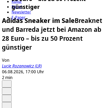
Kultur
günstiger
Rätsel
Newsletter
E-Paper
Adidas Sneaker im Sale
Breaknet
und Barreda jetzt bei Amazon ab
28 Euro – bis zu 50 Prozent
günstiger
Von
Lucie Rozanowicz (LR)
06.08.2026, 17:00 Uhr
2 min
Auf Google bevorzugen
Anhören
Schrift
Merken