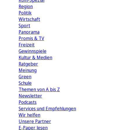
Köln-Spezial
Region
Politik
Wirtschaft
Sport
Panorama
Promis & TV
Freizeit
Gewinnspiele
Kultur & Medien
Ratgeber
Meinung
Green
Schule
Themen von A bis Z
Newsletter
Podcasts
Services und Empfehlungen
Wir helfen
Unsere Partner
E-Paper lesen