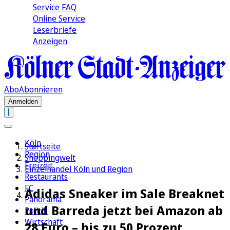
Service FAQ
Online Service
Leserbriefe
Anzeigen
Abo
Abonnieren
Anmelden
Köln
Startseite
Region
Shoppingwelt
Freizeit
Einzelhandel Köln und Region
Restaurants
FC
Adidas Sneaker im Sale Breaknet
Panorama
und Barreda jetzt bei Amazon ab
Politik
Wirtschaft
28 Euro – bis zu 50 Prozent