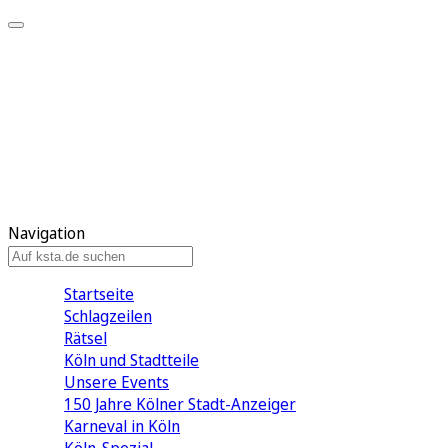
Mein KStA
Meine Artikel
Meine Region
Meine Newsletter
Mein KStA PLUS
Mein E-Paper
Navigation
Startseite
Schlagzeilen
Rätsel
Köln und Stadtteile
Unsere Events
150 Jahre Kölner Stadt-Anzeiger
Karneval in Köln