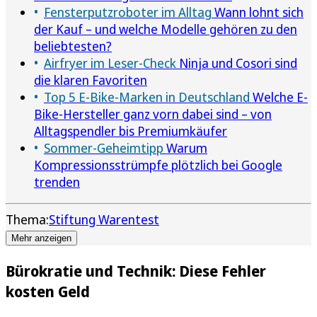
Fensterputzroboter im Alltag
Wann lohnt sich
der Kauf – und welche Modelle gehören zu den
beliebtesten?
Airfryer im Leser-Check
Ninja und Cosori sind
die klaren Favoriten
Top 5 E-Bike-Marken in Deutschland
Welche E-
Bike-Hersteller ganz vorn dabei sind – von
Alltagspendler bis Premiumkäufer
Sommer-Geheimtipp
Warum
Kompressionsstrümpfe plötzlich bei Google
trenden
Thema:
Stiftung Warentest
Mehr anzeigen
Bürokratie und Technik: Diese Fehler
kosten Geld