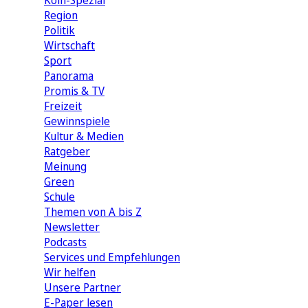
Köln-Spezial
Region
Politik
Wirtschaft
Sport
Panorama
Promis & TV
Freizeit
Gewinnspiele
Kultur & Medien
Ratgeber
Meinung
Green
Schule
Themen von A bis Z
Newsletter
Podcasts
Services und Empfehlungen
Wir helfen
Unsere Partner
E-Paper lesen