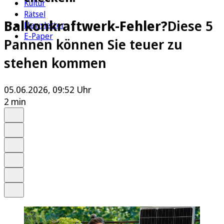
Kultur
Rätsel
Balkonkraftwerk-Fehler?
Diese 5
Newsletter
E-Paper
Pannen können Sie teuer zu
stehen kommen
05.06.2026, 09:52 Uhr
2 min
Auf Google bevorzugen
Anhören
Schrift
Merken
Drucken
Teilen