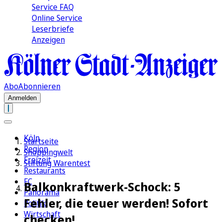
Service FAQ
Online Service
Leserbriefe
Anzeigen
Abo
Abonnieren
Anmelden
Köln
Startseite
Region
Shoppingwelt
Freizeit
Stiftung Warentest
Restaurants
FC
Balkonkraftwerk-Schock: 5
Panorama
Fehler, die teuer werden! Sofort
Politik
Wirtschaft
checken!