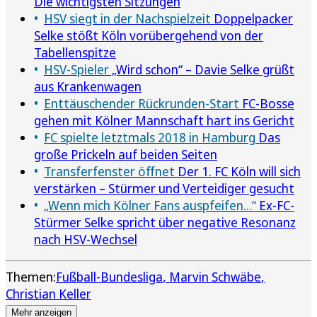
Die wichtigsten Sitzungen
HSV siegt in der Nachspielzeit
Doppelpacker
Selke stößt Köln vorübergehend von der
Tabellenspitze
HSV-Spieler
„Wird schon“ – Davie Selke grüßt
aus Krankenwagen
Enttäuschender Rückrunden-Start
FC-Bosse
gehen mit Kölner Mannschaft hart ins Gericht
FC spielte letztmals 2018 in Hamburg
Das
große Prickeln auf beiden Seiten
Transferfenster öffnet
Der 1. FC Köln will sich
verstärken – Stürmer und Verteidiger gesucht
„Wenn mich Kölner Fans auspfeifen...“
Ex-FC-
Stürmer Selke spricht über negative Resonanz
nach HSV-Wechsel
Themen:
Fußball-Bundesliga
Marvin Schwäbe
Christian Keller
Mehr anzeigen