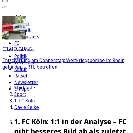
Köln
Region
Freizeit
Restaurants
FC
EILMELDUNG
Panorama
Politik
Entschärfung am Donnerstag: Weltkriegsbombe im Rhein
Wirtschaft
gefunden – RTL betroffen
Kultur
Rätsel
Newsletter
Startseite
E-Paper
Sport
1. FC Köln
Davie Selke
1. FC Köln: 1:1 in der Analyse – FC
gibt besseres Bild ab als zuletzt