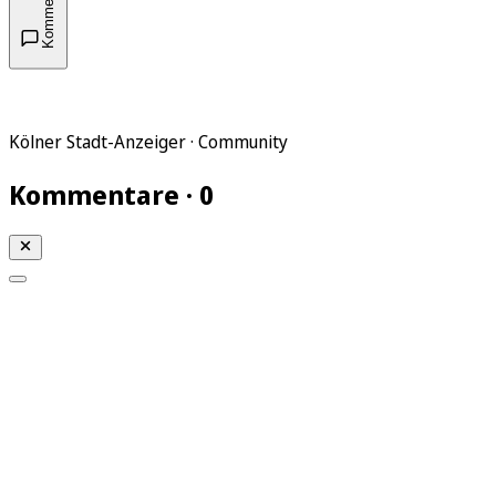
Kommentare
Kölner Stadt-Anzeiger · Community
Kommentare · 0
Mein KStA
Meine Artikel
Meine Region
Meine Newsletter
Mein KStA PLUS
Mein E-Paper