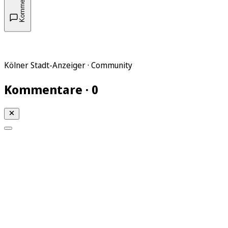
Kommentare
Kölner Stadt-Anzeiger · Community
Kommentare · 0
Mein KStA
Meine Artikel
Meine Region
Meine Newsletter
Mein KStA PLUS
Mein E-Paper