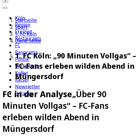
Köln
Startseite
Region
Sport
Freizeit
1. FC Köln
Restaurants
Davie Selke
FC
Panorama
1. FC Köln: „90 Minuten Vollgas“ –
Politik
FC-Fans erleben wilden Abend in
Wirtschaft
Kultur
Müngersdorf
Rätsel
Newsletter
FC in der Analyse
„Über 90
E-Paper
Minuten Vollgas“ – FC-Fans
erleben wilden Abend in
Müngersdorf