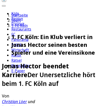
Köln
Startseite
Region
Sport
Freizeit
1. FC Köln
Restaurants
FC
1. FC Köln: Ein Klub verliert in
Panorama
Jonas Hector seinen besten
Politik
Wirtschaft
Spieler und eine Vereinsikone
Kultur
Rätsel
Jonas Hector beendet
Newsletter
E-Paper
Karriere
Der Unersetzliche hört
beim 1. FC Köln auf
Von
Christian Löer
und