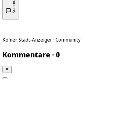
Kommentare
Kölner Stadt-Anzeiger · Community
Kommentare · 0
Mein KStA
Meine Artikel
Meine Region
Meine Newsletter
Mein KStA PLUS
Mein E-Paper