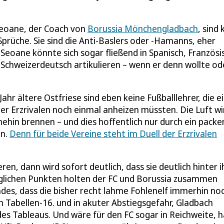
 Seoane, der Coach von
Borussia Mönchengladbach
, sind 
prüche. Sie sind die Anti-Baslers oder -Hamanns, eher
 Seoane könnte sich sogar fließend in Spanisch, Französi
d Schweizerdeutsch artikulieren – wenn er denn wollte od
ahr ältere Ostfriese sind eben keine Fußballlehrer, die e
er Erzrivalen noch einmal anheizen müssten. Die Luft wi
ehin brennen – und dies hoffentlich nur durch ein pack
en.
Denn für beide Vereine steht im Duell der Erzrivalen
n, dann wird sofort deutlich, dass sie deutlich hinter i
glichen Punkten holten der FC und Borussia zusammen
 indes, dass die bisher recht lahme Fohlenelf immerhin no
en Tabellen-16. und in akuter Abstiegsgefahr, Gladbach
es Tableaus. Und wäre für den FC sogar in Reichweite, 