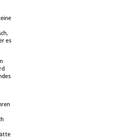
keine
sch,
er es
in
rd
endes
hren
ch
hätte