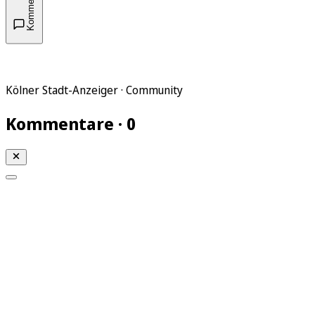
Kommentare
Kölner Stadt-Anzeiger · Community
Kommentare · 0
Mein KStA
Meine Artikel
Meine Region
Meine Newsletter
Mein KStA PLUS
Mein E-Paper