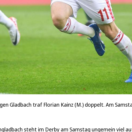
egen Gladbach traf Florian Kainz (M.) doppelt. Am Samsta
engladbach steht im Derby am Samstag ungemein viel au