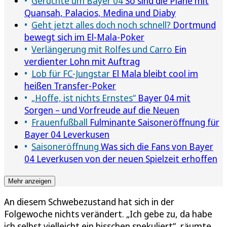
Gerüchte um Bayer 04
So sind die Pläne mit
Quansah, Palacios, Medina und Diaby
Geht jetzt alles doch noch schnell?
Dortmund
bewegt sich im El-Mala-Poker
Verlängerung mit Rolfes und Carro
Ein
verdienter Lohn mit Auftrag
Lob für FC-Jungstar
El Mala bleibt cool im
heißen Transfer-Poker
„Hoffe, ist nichts Ernstes“
Bayer 04 mit
Sorgen – und Vorfreude auf die Neuen
Frauenfußball
Fulminante Saisoneröffnung für
Bayer 04 Leverkusen
Saisoneröffnung
Was sich die Fans von Bayer
04 Leverkusen von der neuen Spielzeit erhoffen
Mehr anzeigen
An diesem Schwebezustand hat sich in der
Folgewoche nichts verändert. „Ich gebe zu, da habe
ich selbst vielleicht ein bisschen spekuliert“, räumte