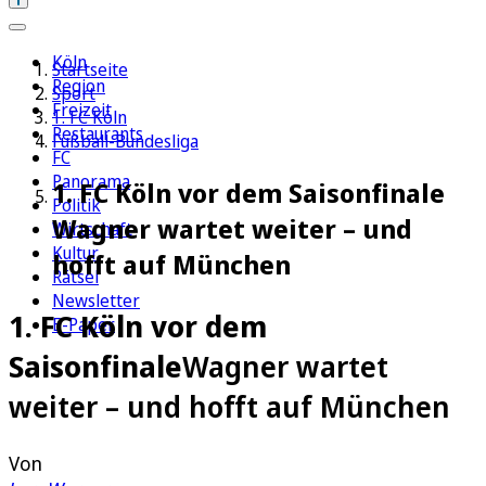
Köln
Startseite
Region
Sport
Freizeit
1. FC Köln
Restaurants
Fußball-Bundesliga
FC
Panorama
1. FC Köln vor dem Saisonfinale
Politik
Wagner wartet weiter – und
Wirtschaft
Kultur
hofft auf München
Rätsel
Newsletter
1. FC Köln vor dem
E-Paper
Saisonfinale
Wagner wartet
weiter – und hofft auf München
Von