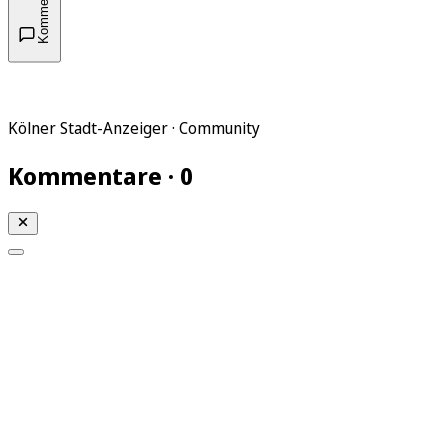
Kommentare
Kölner Stadt-Anzeiger · Community
Kommentare · 0
Mein KStA
Meine Artikel
Meine Region
Meine Newsletter
Mein KStA PLUS
Mein E-Paper