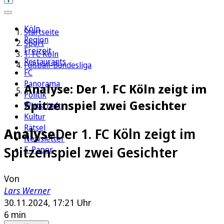
Köln
Startseite
Region
Sport
Freizeit
1. FC Köln
Restaurants
Fußball-Bundesliga
FC
Panorama
Analyse: Der 1. FC Köln zeigt im
Politik
Spitzenspiel zwei Gesichter
Wirtschaft
Kultur
Rätsel
Analyse
Der 1. FC Köln zeigt im
Newsletter
Spitzenspiel zwei Gesichter
E-Paper
Von
Lars Werner
30.11.2024, 17:21 Uhr
6 min