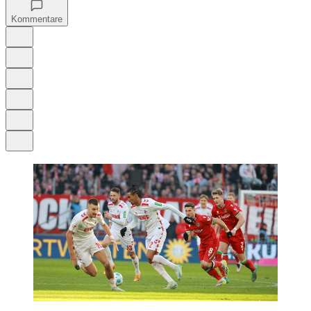
Kommentare
Auf Google bevorzugen
Anhören
Schrift
Merken
Drucken
Teilen