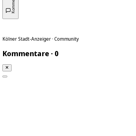
Kommentare
Kölner Stadt-Anzeiger · Community
Kommentare · 0
Mein KStA
Meine Artikel
Meine Region
Meine Newsletter
Mein KStA PLUS
Mein E-Paper