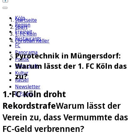
Köln
Startseite
Region
Sport
Freizeit
1. FC Köln
Restaurants
Christian Keller
FC
Panorama
Pyrotechnik in Müngersdorf:
Politik
Warum lässt der 1. FC Köln das
Wirtschaft
Kultur
zu?
Rätsel
Newsletter
1. FC Köln droht
E-Paper
Rekordstrafe
Warum lässt der
Verein zu, dass Vermummte das
FC-Geld verbrennen?