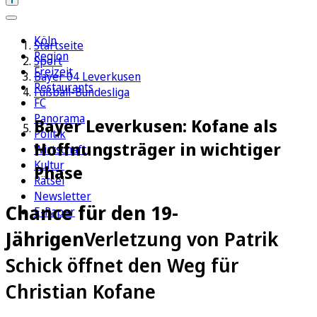
Köln
Startseite
Region
Sport
Freizeit
Bayer 04 Leverkusen
Restaurants
Fußball-Bundesliga
FC
Panorama
Bayer Leverkusen: Kofane als
Politik
Hoffnungsträger in wichtiger
Wirtschaft
Kultur
Phase
Rätsel
Newsletter
Chance für den 19-
E-Paper
Jährigen
Verletzung von Patrik
Schick öffnet den Weg für
Christian Kofane