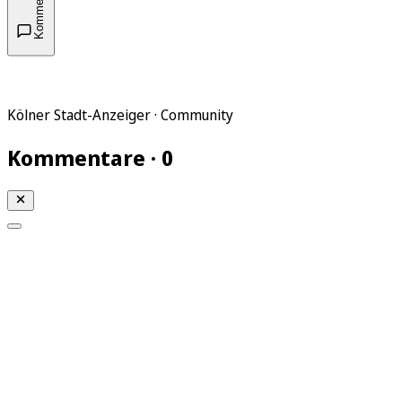
Kommentare
Kölner Stadt-Anzeiger · Community
Kommentare · 0
Mein KStA
Meine Artikel
Meine Region
Meine Newsletter
Mein KStA PLUS
Mein E-Paper