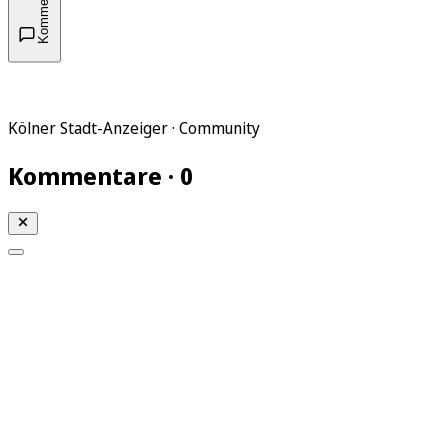
Kommentare
Kölner Stadt-Anzeiger · Community
Kommentare · 0
Mein KStA
Meine Artikel
Meine Region
Meine Newsletter
Mein KStA PLUS
Mein E-Paper