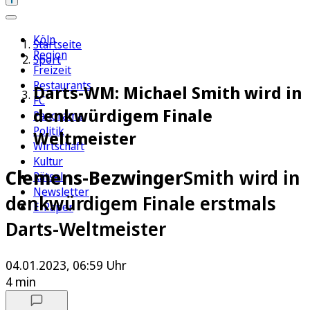
Köln
Startseite
Region
Sport
Freizeit
Restaurants
Darts-WM: Michael Smith wird in
FC
denkwürdigem Finale
Panorama
Politik
Weltmeister
Wirtschaft
Kultur
Clemens-Bezwinger
Smith wird in
Rätsel
Newsletter
denkwürdigem Finale erstmals
E-Paper
Darts-Weltmeister
04.01.2023, 06:59 Uhr
4 min