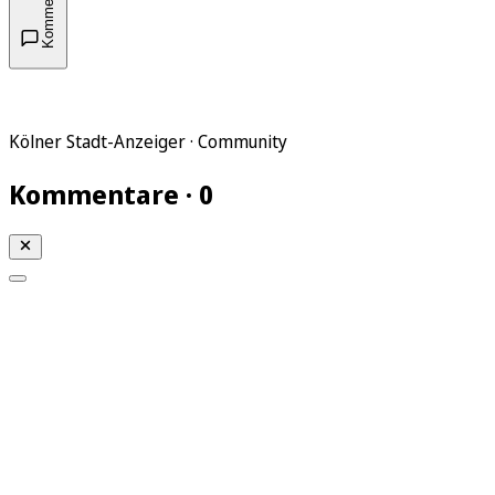
Kommentare
Kölner Stadt-Anzeiger · Community
Kommentare · 0
Mein KStA
Meine Artikel
Meine Region
Meine Newsletter
Mein KStA PLUS
Mein E-Paper