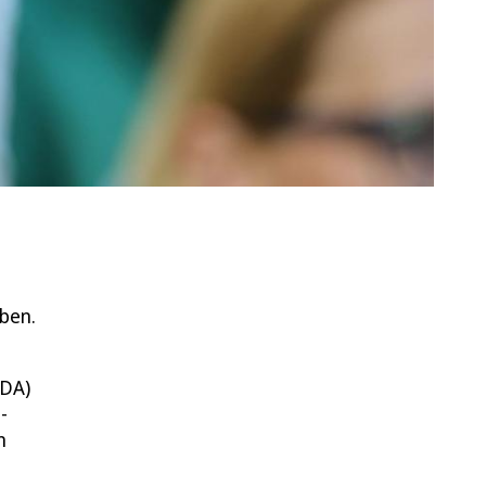
aben.
ADA)
-
n