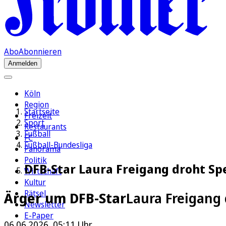
Abo
Abonnieren
Anmelden
Köln
Region
Startseite
Freizeit
Sport
Restaurants
Fußball
FC
Fußball-Bundesliga
Panorama
Politik
DFB-Star Laura Freigang droht Sp
Wirtschaft
Kultur
Rätsel
Ärger um DFB-Star
Laura Freigang
Newsletter
E-Paper
06.06.2026, 05:11 Uhr