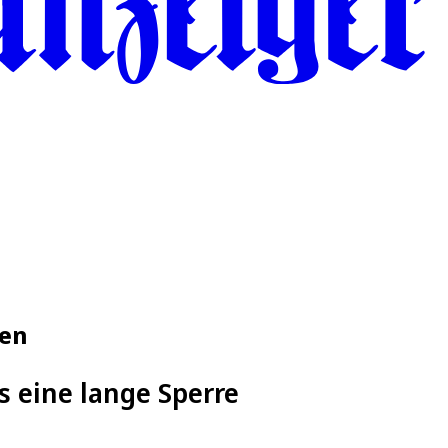
len
s eine lange Sperre