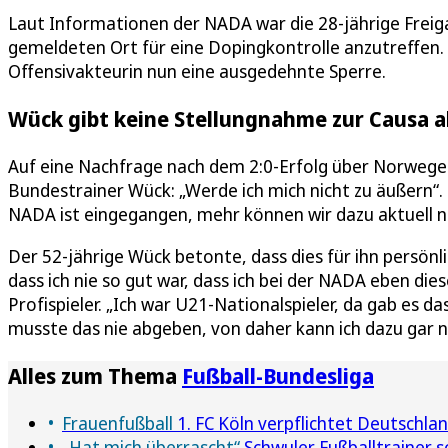
Laut Informationen der NADA war die 28-jährige Freiga
gemeldeten Ort für eine Dopingkontrolle anzutreffen. 
Offensivakteurin nun eine ausgedehnte Sperre.
Wück gibt keine Stellungnahme zur Causa a
Auf eine Nachfrage nach dem 2:0-Erfolg über Norwege
Bundestrainer Wück: „Werde ich mich nicht zu äußern“. 
NADA ist eingegangen, mehr können wir dazu aktuell ni
Der 52-jährige Wück betonte, dass dies für ihn persönli
dass ich nie so gut war, dass ich bei der NADA eben di
Profispieler. „Ich war U21-Nationalspieler, da gab es da
musste das nie abgeben, von daher kann ich dazu gar n
Alles zum Thema
Fußball-Bundesliga
Frauenfußball
1. FC Köln verpflichtet Deutschlan
„Hat mich überrascht“
Schwuler Fußballtrainer 