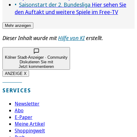
Saisonstart der 2. Bundesliga
Hier sehen Sie
den Auftakt und weitere Spiele im Free-TV
Mehr anzeigen
Dieser Inhalt wurde mit
Hilfe von KI
erstellt.
Kölner Stadt-Anzeiger · Community
Diskutieren Sie mit
Jetzt kommentieren
ANZEIGE X
SERVICES
Newsletter
Abo
E-Paper
Meine Artikel
Shoppingwelt