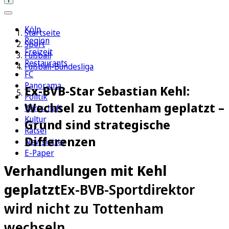
Köln
Startseite
Region
Sport
Freizeit
Fußball
Restaurants
Fußball-Bundesliga
FC
Panorama
Ex-BVB-Star Sebastian Kehl:
Politik
Wechsel zu Tottenham geplatzt –
Wirtschaft
Kultur
Grund sind strategische
Rätsel
Differenzen
Newsletter
E-Paper
Verhandlungen mit Kehl
geplatzt
Ex-BVB-Sportdirektor
wird nicht zu Tottenham
wechseln