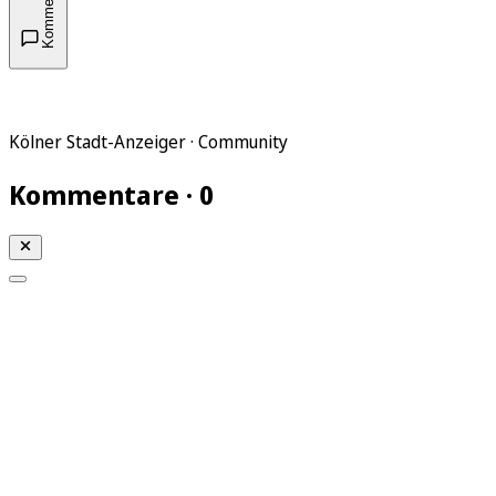
Kommentare
Kölner Stadt-Anzeiger · Community
Kommentare · 0
Mein KStA
Meine Artikel
Meine Region
Meine Newsletter
Mein KStA PLUS
Mein E-Paper