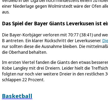
Verbleib in der Liga bei noch mindestens einem zu hole
einer Niederlage gegen Wolmirstedt wäre der Ofen all
aus.
Das Spiel der Bayer Giants Leverkusen ist ei
Die Bayer-Korbjäger verloren mit 70:77 (38:41) und we
B antreten. Ein klarer Rückschritt der Leverkusener.
Die
nur sollten diese die Ausnahme bleiben. Die mittelmäß
die Oberhand behalten.
Im ersten Viertel fanden die Giants den etwas besseren
Kobe Langley mit drei Dreiern. Leider hielt die Treffsic
folgten nur noch vier weitere Dreier in den restlichen
schlappen 22 Prozent.
Basketball