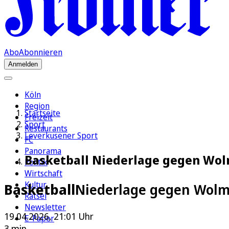
Abo
Abonnieren
Anmelden
Köln
Region
Startseite
Freizeit
Sport
Restaurants
Leverkusener Sport
FC
Panorama
Basketball Niederlage gegen Wolm
Politik
Wirtschaft
Kultur
Basketball
Niederlage gegen Wolmir
Rätsel
Newsletter
19.04.2026, 21:01 Uhr
E-Paper
3 min