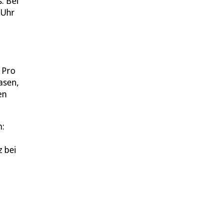
. Bei
 Uhr
 Pro
asen,
en
n:
z bei