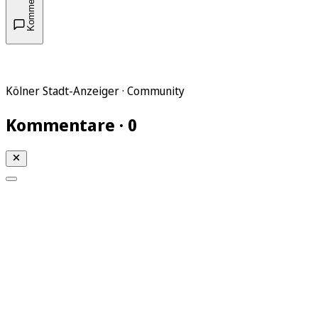
Kommentare
Kölner Stadt-Anzeiger · Community
Kommentare · 0
Mein KStA
Meine Artikel
Meine Region
Meine Newsletter
Mein KStA PLUS
Mein E-Paper